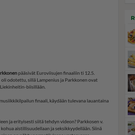
R
arkkonen
pääsivät Euroviisujen finaaliin ti 12.5.
 oli odotettu, sillä Lampenius ja Parkkonen ovat
Liekinheitin-biisillään.
siikkikilpailun finaali, käydään tulevana lauantaina
en ja erityisesti siitä tehdyn videon? Parkkosen v.
kohua aistillisuudellaan ja seksikkyydellään. Siinä