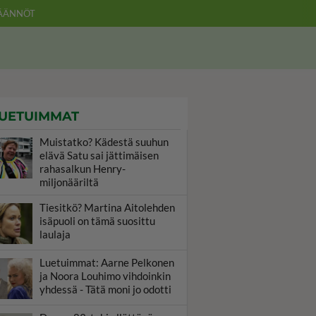
ÄÄNNÖT
UETUIMMAT
Muistatko? Kädestä suuhun
elävä Satu sai jättimäisen
rahasalkun Henry-
miljonääriltä
Tiesitkö? Martina Aitolehden
isäpuoli on tämä suosittu
laulaja
Luetuimmat: Aarne Pelkonen
ja Noora Louhimo vihdoinkin
yhdessä - Tätä moni jo odotti