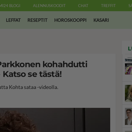
MI24 BLOGI
ALENNUSKOODIT
CHAT
TREFFIT
S
LEFFAT
RESEPTIT
HOROSKOOPPI
KASARI
L
Parkkonen kohahdutti
- Katso se tästä!
tta Kohta sataa -videolla.