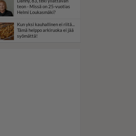
Danny, 83, teki yllättävän
teon - Missä on 25-vuotias
Helmi Loukasmäki?
Kun yksi kauhallinen ei riitä...
Tämä helppo arkiruoka ei jää
syömättä!