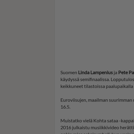
Suomen
Linda Lampenius
ja
Pete P
käydyssä semifinaalissa. Lopputulos
keikkuneet tilastoissa paalupaikalla 
Euroviisujen, maailman suurimman mu
16.5.
Muistatko vielä Kohta sataa -kappale
2016 julkaistu musiikkivideo herätti 