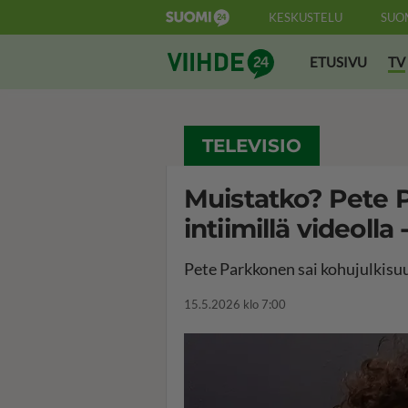
KESKUSTELU
SUO
Suomi24 Viihde
ETUSIVU
TV
TELEVISIO
Muistatko? Pete 
intiimillä videolla 
Pete Parkkonen sai kohujulkisuu
15.5.2026 klo 7:00