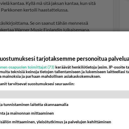
 vielä kantaa. Kyllä mä sitä jaksan kantaa, kun sitä
, Parkkonen kertoili haastattelussa.
käsikirjoittama. Se on saanut tähän mennessä
lukertaa Warner Music Finlandin julkaisemana.
Val
hor
uostumuksesi tarjotaksemme personoitua palvelu
K
nen osapuolen toimittajat (73)
keräävät henkilötietoja (esim. IP-osoite ta
 muita teknisiä keinoja tietojen tallentamiseen ja lukemiseen laitteellasi t
a mainoksia ja parhaan mahdollisen asiakaskokemuksen.
anit tarvitsevat suostumuksesi seuraaviin:
t ja tunnistaminen laitetta skannaamalla
ta ja mainonnan mittaaminen
sisällön mittaaminen, yleisötutkimus ja palvelujen kehittäminen