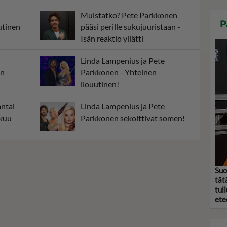
Muistatko? Pete Parkkonen
P
utinen
pääsi perille sukujuuristaan -
Isän reaktio yllätti
Linda Lampenius ja Pete
on
Parkkonen - Yhteinen
ilouutinen!
ntai
Linda Lampenius ja Pete
hkuu
Parkkonen sekoittivat somen!
Suo
tät
tul
etee