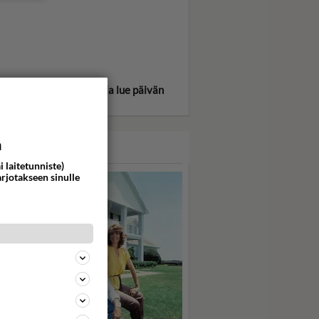
itse oma tähtimerkkisi ja lue päivän
oskooppi!
a
ASARI
i laitetunniste)
arjotakseen sinulle