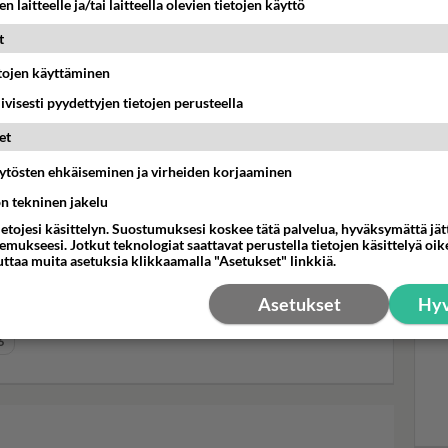
n laitteelle ja/tai laitteella olevien tietojen käyttö
t
Fan
Bob
etojen käyttäminen
li la 16.05. klo 22 Yle TV1
muu
iivisesti pyydettyjen tietojen perusteella
suo
et
äytösten ehkäiseminen ja virheiden korjaaminen
ön tekninen jakelu
ietojesi käsittelyn. Suostumuksesi koskee tätä palvelua, hyväksymättä jä
ataa
Kohta sataa video
Linda Lampenius
mukseesi. Jotkut teknologiat saattavat perustella tietojen käsittelyä oike
uttaa muita asetuksia klikkaamalla "Asetukset" linkkiä.
on Song Contest 2026: Semifinaali 1
Asetukset
Hyv
Eurovision Song Contest 2026: Finaali
6