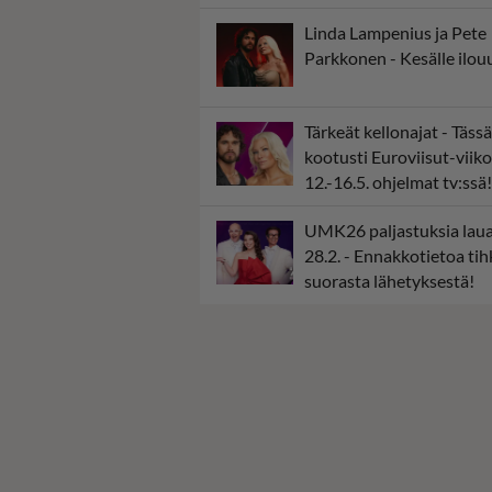
Linda Lampenius ja Pete
Parkkonen - Kesälle ilou
Tärkeät kellonajat - Tässä
kootusti Euroviisut-viik
12.-16.5. ohjelmat tv:ssä!
UMK26 paljastuksia laua
28.2. - Ennakkotietoa ti
suorasta lähetyksestä!