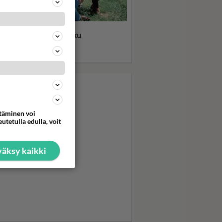
ititko? JR, Sue Ellen,
by, Pamela, Lucy vai joku
 - Kuka oli Dallas-
sikkisi?
ttäminen voi
utetulla edulla, voit
äksy kaikki