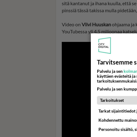
sitä kantanut ja ihana kuulla, että se
pinssiä tässä takissa mulla pidetään
Video on
Viivi Huuskan
ohjaama ja 
YouTubessa yli 4,5 miljoonaa katse
Tarvitsemme s
Palvelu ja sen
kolman
käyttäen evästeitä ja
tarkoituksenmukaisi
Palvelu ja sen kumpp
Tarkoitukset
Tarkat sijaintitiedo
Kohdennettu mainon
Personoitu sisältö, 