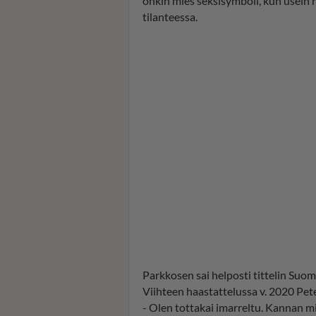
onkin mies seksisymboli, kun usein
tilanteessa.
Parkkosen sai helposti tittelin Suo
Viihteen haastattelussa v. 2020 Pete
- Olen tottakai imarreltu. Kannan 