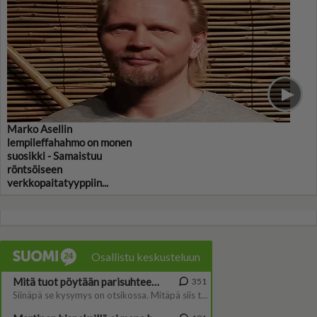
Marko Asellin
lempileffahahmo on monen
suosikki - Samaistuu
röntsöiseen
verkkopaitatyyppiin...