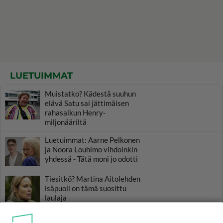
LUETUIMMAT
Muistatko? Kädestä suuhun
elävä Satu sai jättimäisen
rahasalkun Henry-
miljonääriltä
Luetuimmat: Aarne Pelkonen
ja Noora Louhimo vihdoinkin
yhdessä - Tätä moni jo odotti
Tiesitkö? Martina Aitolehden
isäpuoli on tämä suosittu
laulaja
Kun yksi kauhallinen ei riitä...