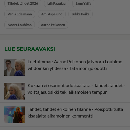
Tähdet, tähdet 2026
Lilli Paasikivi
Sami Yaffa
Venla Edelmann
Ami Aspelund
Jukka Poika
Noora Louhimo
Aarne Pelkonen
LUE SEURAAVAKSI
Luetuimmat: Aarne Pelkonen ja Noora Louhimo
vihdoinkin yhdessä - Tätä moni jo odotti
Kukaan ei osannut odottaa tätä - Tähdet, tähdet -
voittajasuosikki teki aikamoisen tempun
Tähdet, tähdet erikoinen tilanne - Poispotkitulta
kisaajalta aikamoinen kommentti