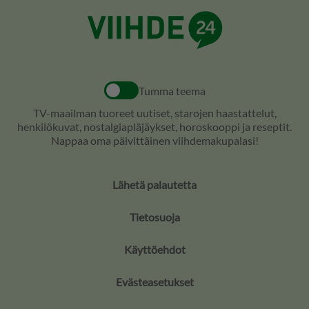
Tumma teema
TV-maailman tuoreet uutiset, starojen haastattelut,
henkilökuvat, nostalgiapläjäykset, horoskooppi ja reseptit.
Nappaa oma päivittäinen viihdemakupalasi!
Lähetä palautetta
Tietosuoja
Käyttöehdot
Evästeasetukset