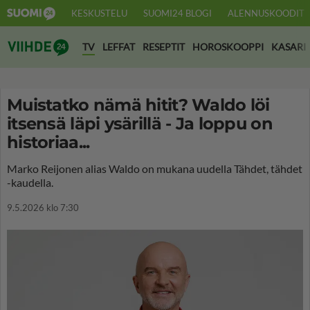
KESKUSTELU
SUOMI24 BLOGI
ALENNUSKOODIT
Suomi24 Viihde
TV
LEFFAT
RESEPTIT
HOROSKOOPPI
KASARI
Muistatko nämä hitit? Waldo löi
itsensä läpi ysärillä - Ja loppu on
historiaa...
Marko Reijonen alias Waldo on mukana uudella Tähdet, tähdet
-kaudella.
9.5.2026 klo 7:30