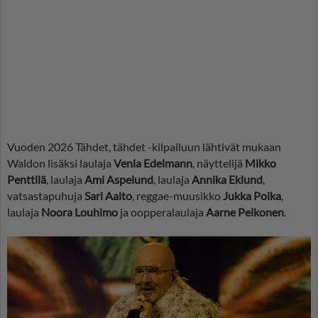
Vuoden 2026 Tähdet, tähdet -kilpailuun lähtivät mukaan
Waldon lisäksi laulaja
Venla Edelmann
, näyttelijä
Mikko
Penttilä
, laulaja
Ami Aspelund
, laulaja
Annika Eklund
,
vatsastapuhuja
Sari Aalto
, reggae-muusikko
Jukka Poika
,
laulaja
Noora Louhimo
ja oopperalaulaja
Aarne Pelkonen
.