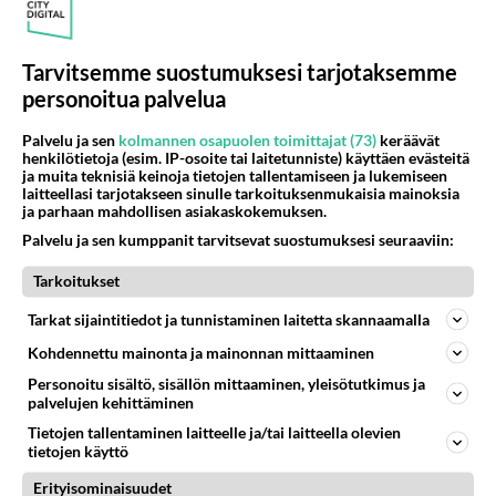
Tämä helppo arkiruoka ei jää
syömättä!
Tarvitsemme suostumuksesi tarjotaksemme
Ikäviä uutisia Elämäni biisi -
suosikkisarjasta - Monelle tv-
personoitua palvelua
katsojalle iso pettymys
Palvelu ja sen
kolmannen osapuolen toimittajat (73)
keräävät
henkilötietoja (esim. IP-osoite tai laitetunniste) käyttäen evästeitä
ja muita teknisiä keinoja tietojen tallentamiseen ja lukemiseen
laitteellasi tarjotakseen sinulle tarkoituksenmukaisia mainoksia
ja parhaan mahdollisen asiakaskokemuksen.
Palvelu ja sen kumppanit tarvitsevat suostumuksesi seuraaviin:
Tarkoitukset
Tarkat sijaintitiedot ja tunnistaminen laitetta skannaamalla
Kohdennettu mainonta ja mainonnan mittaaminen
Personoitu sisältö, sisällön mittaaminen, yleisötutkimus ja
palvelujen kehittäminen
Tietojen tallentaminen laitteelle ja/tai laitteella olevien
tietojen käyttö
Erityisominaisuudet