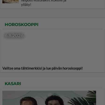
helposti kotonakin. Kokeile ja
ylläty!
HOROSKOOPPI
6.8.2026
Valitse oma tähtimerkkisi ja lue päivän horoskooppi!
KASARI