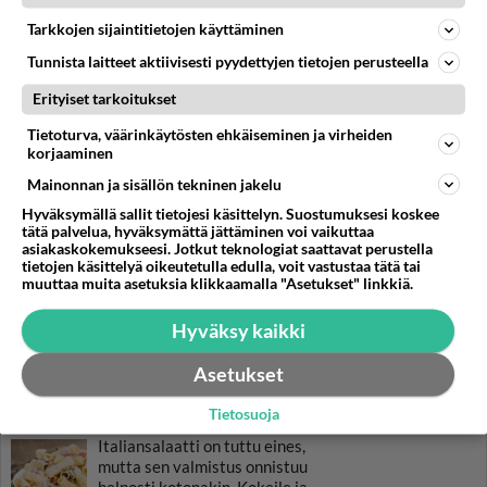
Tarkkojen sijaintitietojen käyttäminen
RESEPTIT
Tunnista laitteet aktiivisesti pyydettyjen tietojen perusteella
Entrecote on pihvien aatelia.
Erityiset tarkoitukset
Tietoturva, väärinkäytösten ehkäiseminen ja virheiden
korjaaminen
Simppeli sokerikakku
Mainonnan ja sisällön tekninen jakelu
valmistuu näppärästi
Hyväksymällä sallit tietojesi käsittelyn. Suostumuksesi koskee
leipomisen perusraaka-
tätä palvelua, hyväksymättä jättäminen voi vaikuttaa
aineista.
asiakaskokemukseesi. Jotkut teknologiat saattavat perustella
tietojen käsittelyä oikeutetulla edulla, voit vastustaa tätä tai
Helppo vuokaleipä valmistuu
muuttaa muita asetuksia klikkaamalla "Asetukset" linkkiä.
kotoa löytyvistä tarpeista.
Hyväksy kaikki
Guacamole arriba!
Asetukset
Tietosuoja
Italiansalaatti on tuttu eines,
mutta sen valmistus onnistuu