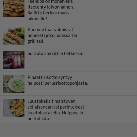
Teeleipä on monen eka
itsetehty leivonnainen.
Sallittu herkku myös
aikuisille!
Kanavartaat valmistat
nopeasti joko uunissa tai
grillissä.
Surauta smoothie hetkessä.
Pinaattirisotto syntyy
helposti perusrisottopohjasta.
Juustokeksit maistuvat
sellaisenaan tai perinteisesti
juustolautasella. Helppoa ja
herkullista!