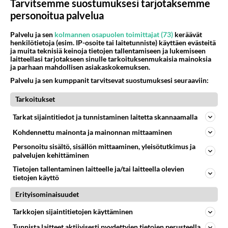
Tarvitsemme suostumuksesi tarjotaksemme
personoitua palvelua
Martina Aitolehti ja Matias Petäistö
Janne Lehtonen
Jan Knutti
Robin Hendry
Palvelu ja sen
kolmannen osapuolen toimittajat (73)
keräävät
henkilötietoja (esim. IP-osoite tai laitetunniste) käyttäen evästeitä
ja muita teknisiä keinoja tietojen tallentamiseen ja lukemiseen
laitteellasi tarjotakseen sinulle tarkoituksenmukaisia mainoksia
ja parhaan mahdollisen asiakaskokemuksen.
LUE SEURAAVAKSI
Palvelu ja sen kumppanit tarvitsevat suostumuksesi seuraaviin:
Martina Aitolehti ei säästele sanojaan -
Tarkoitukset
Rehellinen tilitys Erikoisjoukot -kuvauksista
Tarkat sijaintitiedot ja tunnistaminen laitetta skannaamalla
Kohdennettu mainonta ja mainonnan mittaaminen
Huomasitko? Erikoisjoukot tippuja Pinja Pinsku
Personoitu sisältö, sisällön mittaaminen, yleisötutkimus ja
sai kouluttajalta koskettavat sanat
palvelujen kehittäminen
Tietojen tallentaminen laitteelle ja/tai laitteella olevien
tietojen käyttö
Hoksasitko? Erikoisjoukot Matias Petäjistön
kummitäti tämä julkkisnainen!
Erityisominaisuudet
Tarkkojen sijaintitietojen käyttäminen
Erikoisjoukot: Törkeästi kohdeltu Joona Puhakka
Tunnista laitteet aktiivisesti pyydettyjen tietojen perusteella