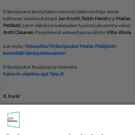
Erikoisjoukot kouluttajina toimivat pääkouluttaja Janne
Lehtonen sekä kouluttajat
Jan Knutti, Robin Hendry
ja
Matias
Petäistö
. Leirin lääkärinä kokelaiden fyysistä jaksamista valvoi
Antti Oksanen
. Psyykkisenä valmentajana nähtiin
Vilho Ahola
.
Lue myös:
Hoksasitko? Erikoisjoukot Matias Petäjistön
kummitäti tämä julkkisnainen!
Erikoisjoukot Ruudussa ja Nelosella
Katso tv-ohjelma-ajat Telsu.fi
K. Kurki
Asiasanat:
Erikoisjoukot
Martina Aitolehti
Erikoisjoukot Martina Aitolehti
Joonas Vuorela
Pinja Sanaksenaho
Mira Potkonen