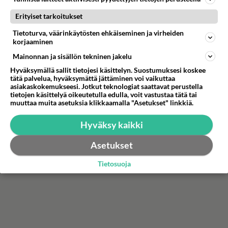
tilittää kouluttajien huonosta käytöksestä
Erityiset tarkoitukset
Tietoturva, väärinkäytösten ehkäiseminen ja virheiden
Erikoisjoukot: Kouluttajat rähjäävät heti yhdelle
korjaaminen
kokelaalle - Silmätikku!
Mainonnan ja sisällön tekninen jakelu
Hyväksymällä sallit tietojesi käsittelyn. Suostumuksesi koskee
Erikoisjoukot starttaa - Yksi huolettanut asia nyt
tätä palvelua, hyväksymättä jättäminen voi vaikuttaa
asiakaskokemukseesi. Jotkut teknologiat saattavat perustella
ehkä paremmalla tolalla!
tietojen käsittelyä oikeutetulla edulla, voit vastustaa tätä tai
muuttaa muita asetuksia klikkaamalla "Asetukset" linkkiä.
Hyväksy kaikki
Asetukset
Tietosuoja