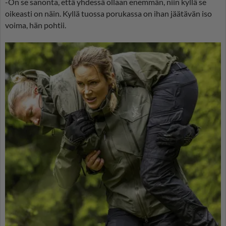
-On se sanonta, että yhdessä ollaan enemmän, niin kyllä se
oikeasti on näin. Kyllä tuossa porukassa on ihan jäätävän iso
voima, hän pohtii.