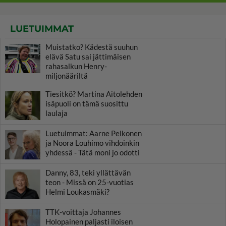
LUETUIMMAT
Muistatko? Kädestä suuhun
elävä Satu sai jättimäisen
rahasalkun Henry-
miljonääriltä
Tiesitkö? Martina Aitolehden
isäpuoli on tämä suosittu
laulaja
Luetuimmat: Aarne Pelkonen
ja Noora Louhimo vihdoinkin
yhdessä - Tätä moni jo odotti
Danny, 83, teki yllättävän
teon - Missä on 25-vuotias
Helmi Loukasmäki?
TTK-voittaja Johannes
Holopainen paljasti iloisen