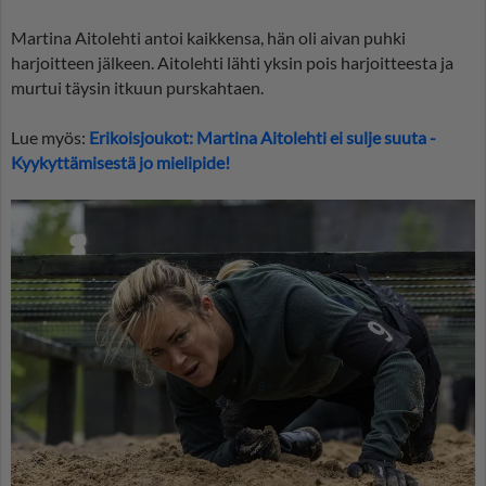
Martina Aitolehti antoi kaikkensa, hän oli aivan puhki
harjoitteen jälkeen. Aitolehti lähti yksin pois harjoitteesta ja
murtui täysin itkuun purskahtaen.
Lue myös:
Erikoisjoukot: Martina Aitolehti ei sulje suuta -
Kyykyttämisestä jo mielipide!