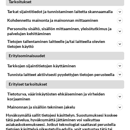
Tarkoitukset
Tarkat sijaintitiedot ja tunnistaminen laitetta skannaamalla
Kohdennettu mainonta ja mainonnan mittaaminen
Personoitu sisältö, sisällön mittaaminen, yleisötutkimus ja
palvelujen kehittäminen
Tietojen tallentaminen laitteelle ja/tai laitteella olevien
tietojen käyttö
LUETUIMMAT
Erityisominaisuudet
Muistatko? Kädestä suuhun
elävä Satu sai jättimäisen
Tarkkojen sijaintitietojen käyttäminen
rahasalkun Henry-
Tunnista laitteet aktiivisesti pyydettyjen tietojen perusteella
miljonääriltä
Erityiset tarkoitukset
Tiesitkö? Martina Aitolehden
isäpuoli on tämä suosittu
Tietoturva, väärinkäytösten ehkäiseminen ja virheiden
laulaja
korjaaminen
Mainonnan ja sisällön tekninen jakelu
Luetuimmat: Aarne Pelkonen
ja Noora Louhimo vihdoinkin
Hyväksymällä sallit tietojesi käsittelyn. Suostumuksesi koskee
tätä palvelua, hyväksymättä jättäminen voi vaikuttaa
yhdessä - Tätä moni jo odotti
asiakaskokemukseesi. Jotkut teknologiat saattavat perustella
tietojen käsittelyä oikeutetulla edulla, voit vastustaa tätä tai