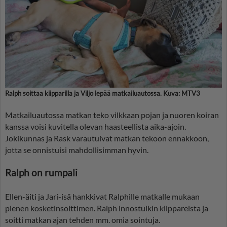
Ralph soittaa kiipparilla ja Viljo lepää matkailuautossa. Kuva: MTV3
Matkailuautossa matkan teko vilkkaan pojan ja nuoren koiran
kanssa voisi kuvitella olevan haasteellista aika-ajoin.
Jokikunnas ja Rask varautuivat matkan tekoon ennakkoon,
jotta se onnistuisi mahdollisimman hyvin.
Ralph on rumpali
Ellen-äiti ja Jari-isä hankkivat Ralphille matkalle mukaan
pienen kosketinsoittimen. Ralph innostuikin kiippareista ja
soitti matkan ajan tehden mm. omia sointuja.