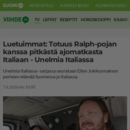
KESKUSTELU
SUOMI24 BLOGI
ALENNUSKOODIT
Suomi24 Viihde
TV
LEFFAT
RESEPTIT
HOROSKOOPPI
KASARI
Luetuimmat: Totuus Ralph-pojan
kanssa pitkästä ajomatkasta
Italiaan - Unelmia Italiassa
Unelmia Italiassa -sarjassa seurataan Ellen Jokikunnaksen
perheen elämää Suomessa ja Italiassa.
7.6.2026 klo 10:00