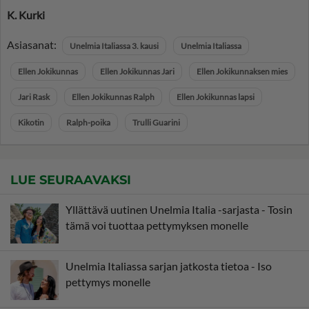
K. Kurki
Asiasanat:
Unelmia Italiassa 3. kausi
Unelmia Italiassa
Ellen Jokikunnas
Ellen Jokikunnas Jari
Ellen Jokikunnaksen mies
Jari Rask
Ellen Jokikunnas Ralph
Ellen Jokikunnas lapsi
Kikotin
Ralph-poika
Trulli Guarini
LUE SEURAAVAKSI
Yllättävä uutinen Unelmia Italia -sarjasta - Tosin
tämä voi tuottaa pettymyksen monelle
Unelmia Italiassa sarjan jatkosta tietoa - Iso
pettymys monelle