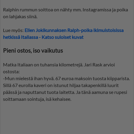
Ralphin rummun soittoa on nähty mm. Instagramissa ja poika
on lahjakas siinä.
Lue myös:
Ellen Jokikunnaksen Ralph-poika ikimuistoisissa
hetkissä Italiassa - Katso suloiset kuvat
Pieni ostos, iso vaikutus
Matka Italiaan on tuhansia kilometrejä. Jari Rask arvioi
ostosta:
-Mun mielestä ihan hyvä. 67 euroa maksoin tuosta kiipparista.
Sillä 67 eurolla kaveri on istunut hiljaa takapenkillä luurit
päässä ja naputtanut tuota laitetta. Ja tänä aamuna se rupesi
soittamaan sointuja, isä kehaisee.