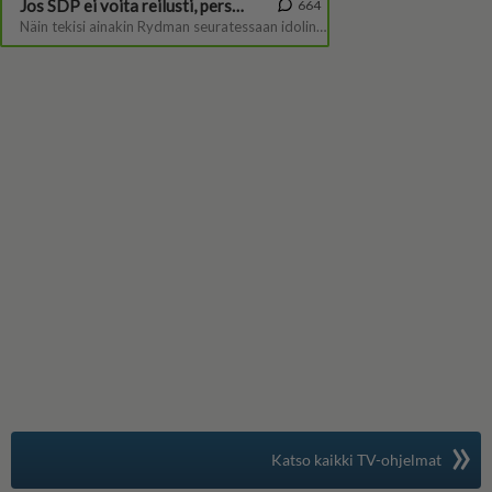
»
Suomen suosituin
Katso kaikki TV-ohjelmat
TV-opas