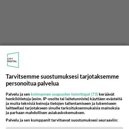
Tarvitsemme suostumuksesi tarjotaksemme
personoitua palvelua
Palvelu ja sen
kolmannen osapuolen toimittajat (73)
keräävät
henkilötietoja (esim. IP-osoite tai laitetunniste) käyttäen evästeitä
ja muita teknisiä keinoja tietojen tallentamiseen ja lukemiseen
laitteellasi tarjotakseen sinulle tarkoituksenmukaisia mainoksia
ja parhaan mahdollisen asiakaskokemuksen.
Palvelu ja sen kumppanit tarvitsevat suostumuksesi seuraaviin: