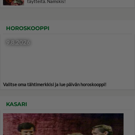
täytteitä. Namskis!
HOROSKOOPPI
9.8.2026
Valitse oma tähtimerkkisi ja lue päivän horoskooppi!
KASARI