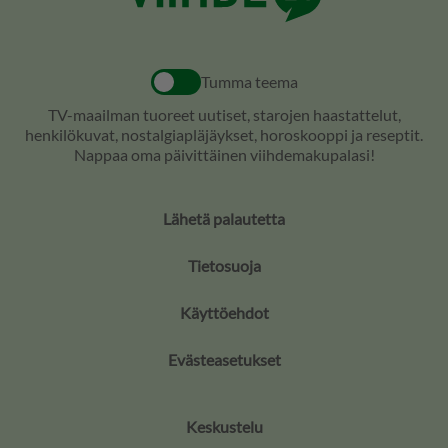
Tumma teema
TV-maailman tuoreet uutiset, starojen haastattelut,
henkilökuvat, nostalgiapläjäykset, horoskooppi ja reseptit.
Nappaa oma päivittäinen viihdemakupalasi!
Lähetä palautetta
Tietosuoja
Käyttöehdot
Evästeasetukset
Keskustelu