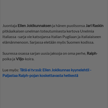
Juontaja
Ellen Jokikunnaksen
ja hänen puolisonsa
Jari Raskin
pitkäaikaisen unelman toteutumisesta kertova Unelmia
Italiassa -sarja vie katsojansa Italian Pugliaan ja italialaiseen
elämänmenoon. Sarjassa eletään myös Suomen kodissa.
Suuressa osassa sarjan uusia jaksoja on oma perhe,
Ralph
-
poika ja
Viljo
-koira.
Lue myös:
Tätä ei tv:ssä: Ellen Jokikunnas kyynelehtii -
Paljastaa Ralph-pojan koskettavasta hetkestä