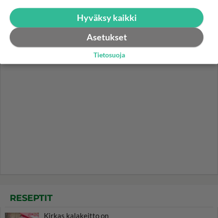
syömättä!
Hyväksy kaikki
Asetukset
Tietosuoja
RESEPTIT
Kirkas kalakeitto on