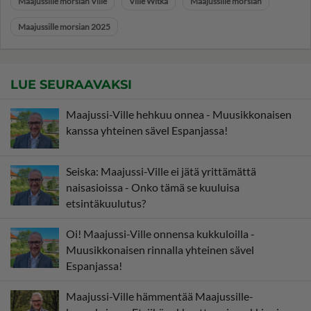
Maajussille morsian Ville
Ville Witka
Maajussille morsian
Maajussille morsian 2025
LUE SEURAAVAKSI
Maajussi-Ville hehkuu onnea - Muusikkonaisen
kanssa yhteinen sävel Espanjassa!
Seiska: Maajussi-Ville ei jätä yrittämättä
naisasioissa - Onko tämä se kuuluisa
etsintäkuulutus?
Oi! Maajussi-Ville onnensa kukkuloilla -
Muusikkonaisen rinnalla yhteinen sävel
Espanjassa!
Maajussi-Ville hämmentää Maajussille-