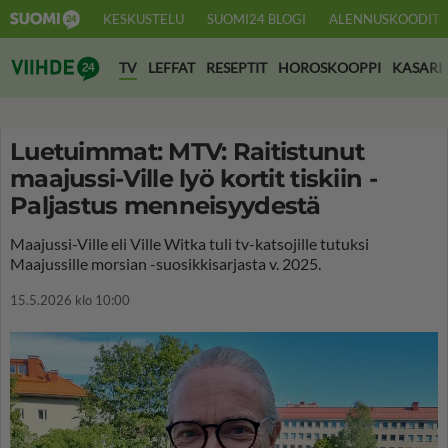
KESKUSTELU
SUOMI24 BLOGI
ALENNUSKOODIT
Suomi24 Viihde
TV
LEFFAT
RESEPTIT
HOROSKOOPPI
KASARI
Luetuimmat: MTV: Raitistunut
maajussi-Ville lyö kortit tiskiin -
Paljastus menneisyydestä
Maajussi-Ville eli Ville Witka tuli tv-katsojille tutuksi
Maajussille morsian -suosikkisarjasta v. 2025.
15.5.2026 klo 10:00