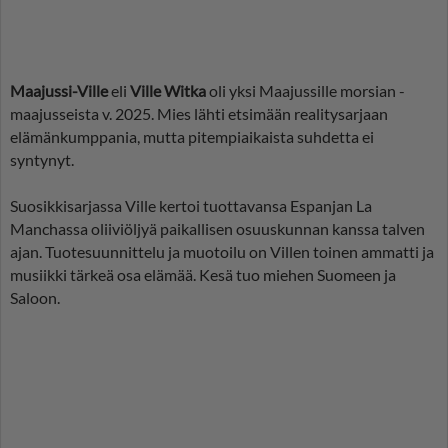
Maajussi-Ville
eli
Ville Witka
oli yksi Maajussille morsian -
maajusseista v. 2025. Mies lähti etsimään realitysarjaan
elämänkumppania, mutta pitempiaikaista suhdetta ei
syntynyt.
Suosikkisarjassa Ville kertoi tuottavansa Espanjan La
Manchassa oliiviöljyä paikallisen osuuskunnan kanssa talven
ajan. Tuotesuunnittelu ja muotoilu on Villen toinen ammatti ja
musiikki tärkeä osa elämää. Kesä tuo miehen Suomeen ja
Saloon.