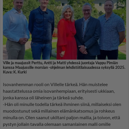
Ville ja maajussit Perttu, Antti ja Matti yhdessä juontaja Vappu Pimiän
kanssa Maajussille morsian -ohjelman lehdistötilaisuudessa syksyllä 2025.
Kuva: K. Kurki
Isovanhemman rooli on Villelle tärkeä. Hän muistelee
haastattelussa omia isovanhempiaan, erityisesti ukkiaan,
jonka kanssa oli läheinen ja tärkeä suhde.
-Hän oli minulle todella tärkeä ihminen siinä, millaiseksi olen
muodostunut sekä millainen elämänkatsomus ja rohkeus
minulla on. Olen saanut ukiltani paljon mallia, ja toivon, että
pystyn jollain tavalla olemaan samanlainen malli omille