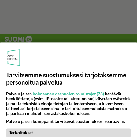
Tarvitsemme suostumuksesi tarjotaksemme
personoitua palvelua
Palvelu ja sen
kolmannen osapuolen toimittajat (73)
keräävät
henkilötietoja (esim. IP-osoite tai laitetunniste) käyttäen evästeitä
ja muita teknisiä keinoja tietojen tallentamiseen ja lukemiseen
laitteellasi tarjotakseen sinulle tarkoituksenmukaisia mainoksia
ja parhaan mahdollisen asiakaskokemuksen.
Palvelu ja sen kumppanit tarvitsevat suostumuksesi seuraaviin:
Tarkoitukset