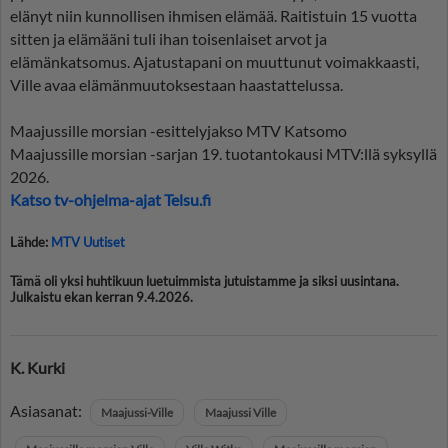
elänyt niin kunnollisen ihmisen elämää. Raitistuin 15 vuotta
sitten ja elämääni tuli ihan toisenlaiset arvot ja
elämänkatsomus. Ajatustapani on muuttunut voimakkaasti,
Ville avaa elämänmuutoksestaan haastattelussa.
Maajussille morsian -esittelyjakso MTV Katsomo
Maajussille morsian -sarjan 19. tuotantokausi MTV:llä syksyllä
2026.
Katso tv-ohjelma-ajat Telsu.fi
Lähde:
MTV Uutiset
Tämä oli yksi huhtikuun luetuimmista jutuistamme ja siksi uusintana.
Julkaistu ekan kerran 9.4.2026.
K. Kurki
Asiasanat:
Maajussi-Ville
Maajussi Ville