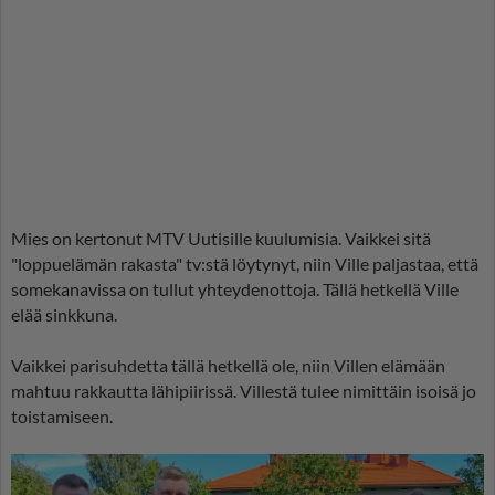
Mies on kertonut MTV Uutisille kuulumisia. Vaikkei sitä
"loppuelämän rakasta" tv:stä löytynyt, niin Ville paljastaa, että
somekanavissa on tullut yhteydenottoja. Tällä hetkellä Ville
elää sinkkuna.
Vaikkei parisuhdetta tällä hetkellä ole, niin Villen elämään
mahtuu rakkautta lähipiirissä. Villestä tulee nimittäin isoisä jo
toistamiseen.