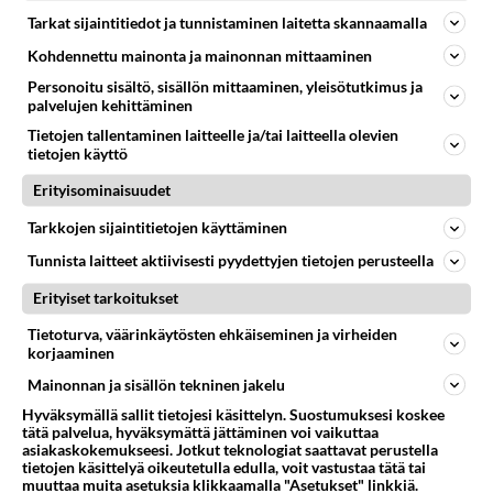
Tarkat sijaintitiedot ja tunnistaminen laitetta skannaamalla
Kohdennettu mainonta ja mainonnan mittaaminen
LUETUIMMAT
Personoitu sisältö, sisällön mittaaminen, yleisötutkimus ja
palvelujen kehittäminen
Muistatko? Kädestä suuhun
elävä Satu sai jättimäisen
Tietojen tallentaminen laitteelle ja/tai laitteella olevien
rahasalkun Henry-
tietojen käyttö
miljonääriltä
Erityisominaisuudet
Tiesitkö? Martina Aitolehden
Tarkkojen sijaintitietojen käyttäminen
isäpuoli on tämä suosittu
laulaja
Tunnista laitteet aktiivisesti pyydettyjen tietojen perusteella
Luetuimmat: Aarne Pelkonen
Erityiset tarkoitukset
ja Noora Louhimo vihdoinkin
Tietoturva, väärinkäytösten ehkäiseminen ja virheiden
yhdessä - Tätä moni jo odotti
korjaaminen
Danny, 83, teki yllättävän
Mainonnan ja sisällön tekninen jakelu
teon - Missä on 25-vuotias
Hyväksymällä sallit tietojesi käsittelyn. Suostumuksesi koskee
Helmi Loukasmäki?
tätä palvelua, hyväksymättä jättäminen voi vaikuttaa
asiakaskokemukseesi. Jotkut teknologiat saattavat perustella
tietojen käsittelyä oikeutetulla edulla, voit vastustaa tätä tai
Kun yksi kauhallinen ei riitä...
muuttaa muita asetuksia klikkaamalla "Asetukset" linkkiä.
Tämä helppo arkiruoka ei jää