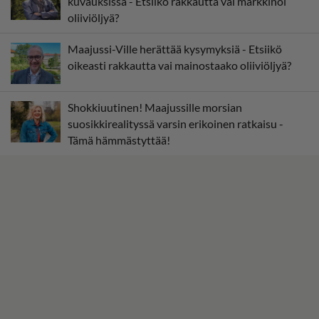
kuvauksissa - Etsiikö rakkautta vai markkinoi
oliiviöljyä?
Maajussi-Ville herättää kysymyksiä - Etsiikö
oikeasti rakkautta vai mainostaako oliiviöljyä?
Shokkiuutinen! Maajussille morsian
suosikkirealityssä varsin erikoinen ratkaisu -
Tämä hämmästyttää!