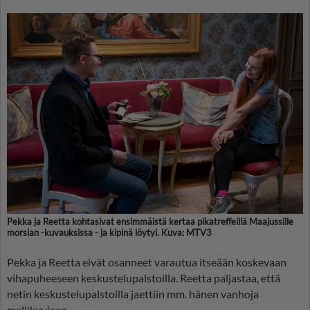
Pekka ja Reetta kohtasivat ensimmäistä kertaa pikatreffeillä Maajussille
morsian -kuvauksissa - ja kipinä löytyi. Kuva: MTV3
Pekka ja Reetta eivät osanneet varautua itseään koskevaan
vihapuheeseen keskustelupalstoilla. Reetta paljastaa, että
netin keskustelupalstoilla jaettiin mm. hänen vanhoja
mallikuviaan.