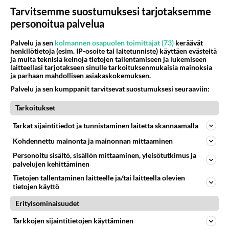
Tarvitsemme suostumuksesi tarjotaksemme
personoitua palvelua
Palvelu ja sen
kolmannen osapuolen toimittajat (73)
keräävät
henkilötietoja (esim. IP-osoite tai laitetunniste) käyttäen evästeitä
LUETUIMMAT
ja muita teknisiä keinoja tietojen tallentamiseen ja lukemiseen
laitteellasi tarjotakseen sinulle tarkoituksenmukaisia mainoksia
ja parhaan mahdollisen asiakaskokemuksen.
Muistatko? Kädestä suuhun
elävä Satu sai jättimäisen
Palvelu ja sen kumppanit tarvitsevat suostumuksesi seuraaviin:
rahasalkun Henry-
miljonääriltä
Tarkoitukset
Tiesitkö? Martina Aitolehden
Tarkat sijaintitiedot ja tunnistaminen laitetta skannaamalla
isäpuoli on tämä suosittu
Kohdennettu mainonta ja mainonnan mittaaminen
laulaja
Personoitu sisältö, sisällön mittaaminen, yleisötutkimus ja
palvelujen kehittäminen
Luetuimmat: Aarne Pelkonen
ja Noora Louhimo vihdoinkin
Tietojen tallentaminen laitteelle ja/tai laitteella olevien
yhdessä - Tätä moni jo odotti
tietojen käyttö
Erityisominaisuudet
Danny, 83, teki yllättävän
teon - Missä on 25-vuotias
Tarkkojen sijaintitietojen käyttäminen
Helmi Loukasmäki?