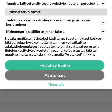
Tunnista laitteet aktiivisesti pyydettyjen tietojen perusteella
Kun yksi kauhallinen ei riitä...
Erityiset tarkoitukset
Tämä helppo arkiruoka ei jää
syömättä!
Tietoturva, väärinkäytösten ehkäiseminen ja virheiden
korjaaminen
Mainonnan ja sisällön tekninen jakelu
Hyväksymällä sallit tietojesi käsittelyn. Suostumuksesi koskee
tätä palvelua, hyväksymättä jättäminen voi vaikuttaa
asiakaskokemukseesi. Jotkut teknologiat saattavat perustella
tietojen käsittelyä oikeutetulla edulla, voit vastustaa tätä tai
muuttaa muita asetuksia klikkaamalla "Asetukset" linkkiä.
Hyväksy kaikki
Asetukset
Tietosuoja