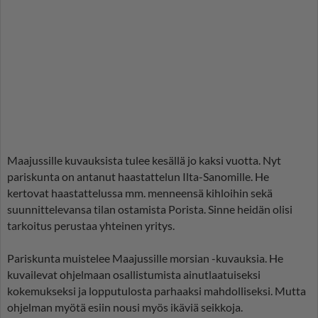
Maajussille kuvauksista tulee kesällä jo kaksi vuotta. Nyt
pariskunta on antanut haastattelun Ilta-Sanomille. He
kertovat haastattelussa mm. menneensä kihloihin sekä
suunnittelevansa tilan ostamista Porista. Sinne heidän olisi
tarkoitus perustaa yhteinen yritys.
Pariskunta muistelee Maajussille morsian -kuvauksia. He
kuvailevat ohjelmaan osallistumista ainutlaatuiseksi
kokemukseksi ja lopputulosta parhaaksi mahdolliseksi. Mutta
ohjelman myötä esiin nousi myös ikäviä seikkoja.