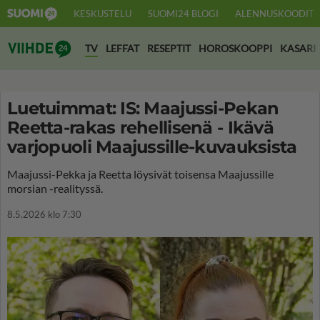
KESKUSTELU
SUOMI24 BLOGI
ALENNUSKOODIT
Suomi24 Viihde
TV
LEFFAT
RESEPTIT
HOROSKOOPPI
KASARI
Luetuimmat: IS: Maajussi-Pekan
Reetta-rakas rehellisenä - Ikävä
varjopuoli Maajussille-kuvauksista
Maajussi-Pekka ja Reetta löysivät toisensa Maajussille
morsian -realityssä.
8.5.2026 klo 7:30