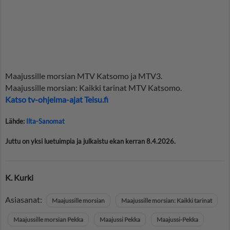
Maajussille morsian MTV Katsomo ja MTV3.
Maajussille morsian: Kaikki tarinat MTV Katsomo.
Katso tv-ohjelma-ajat Telsu.fi
Lähde:
Ilta-Sanomat
Juttu on yksi luetuimpia ja julkaistu ekan kerran 8.4.2026.
K. Kurki
Asiasanat:
Maajussille morsian
Maajussille morsian: Kaikki tarinat
Maajussille morsian Pekka
Maajussi Pekka
Maajussi-Pekka