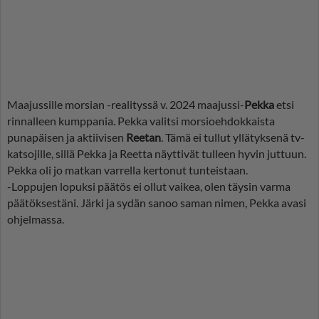
Maajussille morsian -realityssä v. 2024 maajussi-
Pekka
etsi
rinnalleen kumppania. Pekka valitsi morsioehdokkaista
punapäisen ja aktiivisen
Reetan
. Tämä ei tullut yllätyksenä tv-
katsojille, sillä Pekka ja Reetta näyttivät tulleen hyvin juttuun.
Pekka oli jo matkan varrella kertonut tunteistaan.
-Loppujen lopuksi päätös ei ollut vaikea, olen täysin varma
päätöksestäni. Järki ja sydän sanoo saman nimen, Pekka avasi
ohjelmassa.