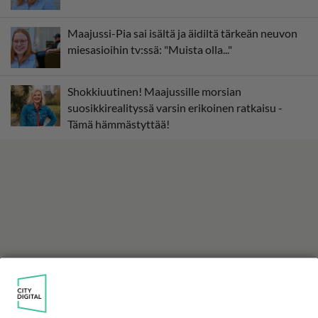
Maajussi-Pia sai isältä ja äidiltä tärkeän neuvon
miesasioihin tv:ssä: "Muista olla..."
Shokkiuutinen! Maajussille morsian
suosikkirealityssä varsin erikoinen ratkaisu -
Tämä hämmästyttää!