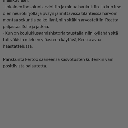
-Jokainen ihosoluni arvioitiin ja minua haukuttiin. Ja kun itse
olen neurokirjolla ja pysyn jännittävissä tilanteissa harvoin
montaa sekuntia paikoillani, niin sitäkin arvosteltiin, Reetta
paljastaa IS:lle ja jatkaa:
-Kun on koulukiusaamishistoria taustalla, niin kyllähän sitä
tuli väkisin mieleen yläasteen käytävä, Reetta avaa
haastattelussa.
Pariskunta kertoo saaneensa kasvotusten kuitenkin vain
positiivista palautetta.