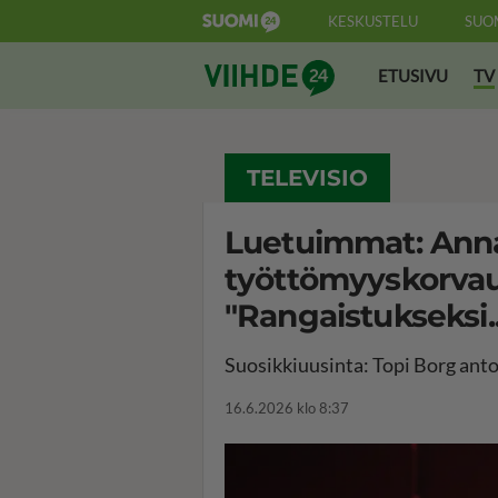
KESKUSTELU
SUO
Suomi24 Viihde
ETUSIVU
TV
TELEVISIO
Luetuimmat: Anna
työttömyyskorvau
"Rangaistukseksi..
Suosikkiuusinta: Topi Borg anto
16.6.2026 klo 8:37