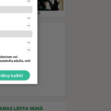
ember my name - Fame!
ttäminen voi
utetulla edulla, voit
äksy kaikki
ARAS LEFFA IKINÄ