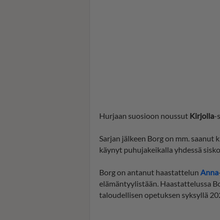
Hurjaan suosioon noussut
Kirjolla
-
Sarjan jälkeen Borg on mm. saanut k
käynyt puhujakeikalla yhdessä sisk
Borg on antanut haastattelun
Anna
elämäntyylistään. Haastattelussa 
taloudellisen opetuksen syksyllä 20