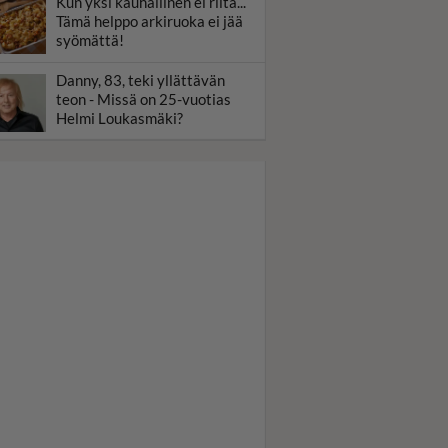
Kun yksi kauhallinen ei riitä...
Tämä helppo arkiruoka ei jää
syömättä!
Danny, 83, teki yllättävän
teon - Missä on 25-vuotias
Helmi Loukasmäki?