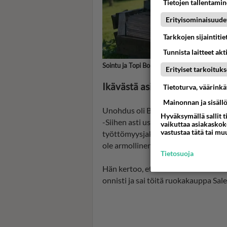
Tietojen tallentamine
Erityisominaisuude
Tarkkojen sijaintiti
Tunnista laitteet akt
Sointu ja Topi Borg Kirjolla-sarjassa. Kuva: 
Erityiset tarkoituks
Ikävästä asiasta seurasi hyvä
Tietoturva, väärink
Mainonnan ja sisäll
Unohdus oli Borgin mukaan yksi parh
Hyväksymällä sallit t
-Siihen asti uskoin, että pystyisin 
vaikuttaa asiakaskoke
vastustaa tätä tai mu
työttömyysjakson työhakemusten tek
ole armollinen, vaan sillä on rajansa.
Tietosuoja
Hän kertoo, että tuo oivallus kasva
onnisti ja sai töitä ruokakauppa Sale