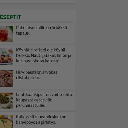
ESEPTIT
Paholaisen hillo on ärhäkkä
tapaus.
Köyhät ritarit ei ole köyhä
herkku. Nauti jätskin, hillon ja
kermavaahdon kanssa!
Hirvipaisti on arvokas
riistaherkku.
Lehtikaalisipsit on vaihtoehto
kaupasta ostetuille
perunalastuille.
Raikas sitruunapiirakka on
kahvipöydän piristys.