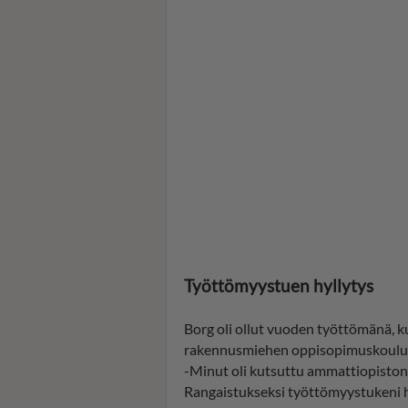
Työttömyystuen hyllytys
Borg oli ollut vuoden työttömänä, 
rakennusmiehen oppisopimuskoulu
-Minut oli kutsuttu ammattiopiston
Rangaistukseksi työttömyystukeni h