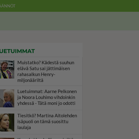
ÄÄNNÖT
UETUIMMAT
Muistatko? Kädestä suuhun
elävä Satu sai jättimäisen
rahasalkun Henry-
miljonääriltä
Luetuimmat: Aarne Pelkonen
ja Noora Louhimo vihdoinkin
yhdessä - Tätä moni jo odotti
Tiesitkö? Martina Aitolehden
isäpuoli on tämä suosittu
laulaja