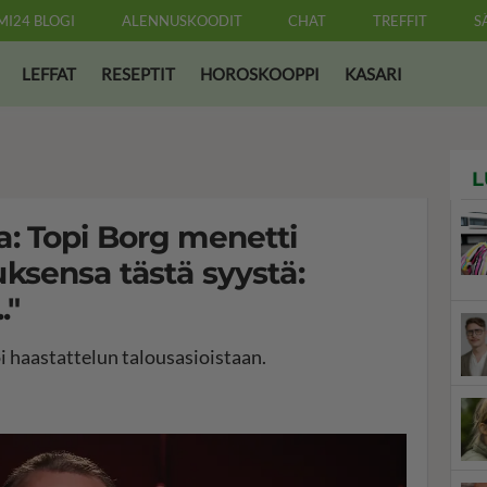
MI24 BLOGI
ALENNUSKOODIT
CHAT
TREFFIT
S
LEFFAT
RESEPTIT
HOROSKOOPPI
KASARI
L
: Topi Borg menetti
ksensa tästä syystä:
."
i haastattelun talousasioistaan.