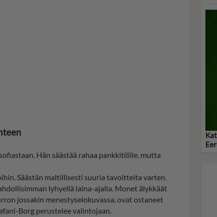
hteen
Kat
Eer
ofiastaan. Hän säästää rahaa pankkitilille, mutta
in. Säästän maltillisesti suuria tavoitteita varten.
dollisimman lyhyellä laina-ajalla. Monet älykkäät
murron jossakin menestyselokuvassa, ovat ostaneet
afani-Borg perustelee valintojaan.