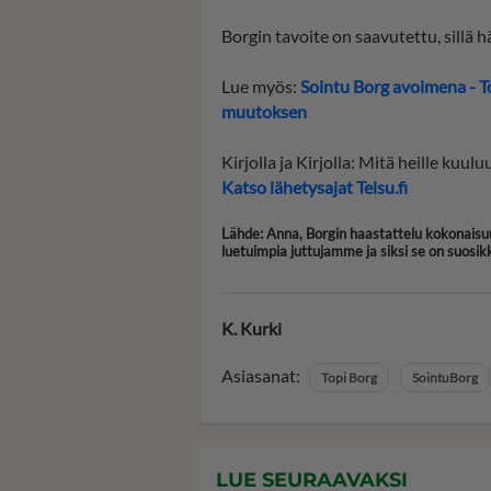
Borgin tavoite on saavutettu, sillä 
Lue myös:
Sointu Borg avoimena - T
muutoksen
Kirjolla ja Kirjolla: Mitä heille kuul
Katso lähetysajat Telsu.fi
Lähde: Anna, Borgin haastattelu kokonaisu
luetuimpia juttujamme ja siksi se on suosi
K. Kurki
Asiasanat:
Topi Borg
SointuBorg
LUE SEURAAVAKSI