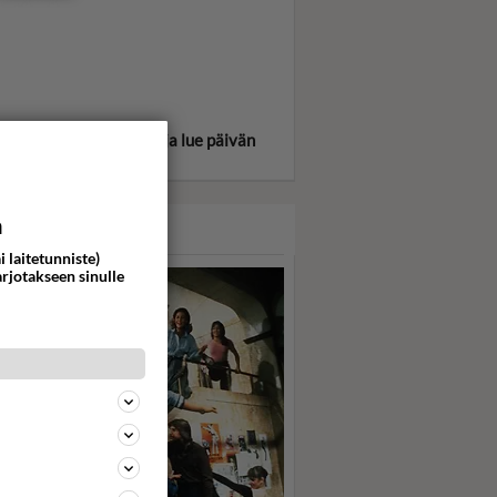
itse oma tähtimerkkisi ja lue päivän
oskooppi!
a
ASARI
i laitetunniste)
arjotakseen sinulle