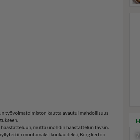
kun työvoimatoimiston kautta avautui mahdollisuus
tukseen.
H
 haastatteluun, mutta unohdin haastattelun täysin.
yllytettiin muutamaksi kuukaudeksi, Borg kertoo
7