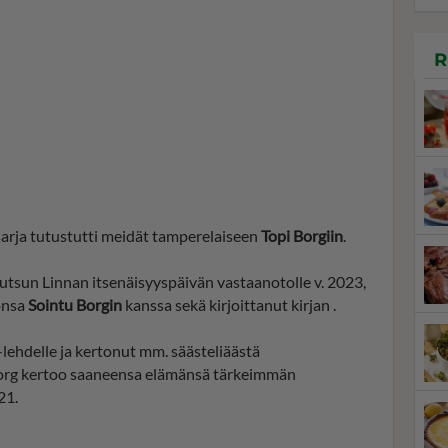
R
sarja tutustutti meidät tamperelaiseen
Topi Borgiin
.
utsun Linnan itsenäisyyspäivän vastaanotolle v. 2023,
onsa
Sointu Borgin
kanssa sekä kirjoittanut kirjan .
-lehdelle ja kertonut mm. säästeliäästä
Borg kertoo saaneensa elämänsä tärkeimmän
21.