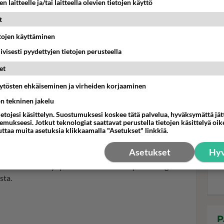
n laitteelle ja/tai laitteella olevien tietojen käyttö
t
Rem
etojen käyttäminen
iivisesti pyydettyjen tietojen perusteella
Yle
et
ä
äytösten ehkäiseminen ja virheiden korjaaminen
ön tekninen jakelu
aista hänelle sattuneista asioista.
ietojesi käsittelyn. Suostumuksesi koskee tätä palvelua, hyväksymättä jä
pärjäämään systeemin tuella ja käyttämään
mukseesi. Jotkut teknologiat saattavat perustella tietojen käsittelyä oike
uttaa muita asetuksia klikkaamalla "Asetukset" linkkiä.
emiseen rennolla otteella. Systeemi ei kuitenkaan
Asetukset
Hyv
tti intoa uuden työpaikan etsimiseen. Lopulta Borgia
sta.
P