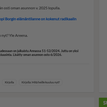
hän osti oman asunnon v. 2025 lopulla.
opi Borgin elämäntilanne on kokenut radikaalin
uu nyt? Yle Areena.
udessaan on julkaistu Annassa 51-52/2024. Juttu on yksi
kkiuusinta. Lisätty oman asunnon osto 6/2026.
Kirjolla
Kirjolla: Mitä heille kuuluu nyt?