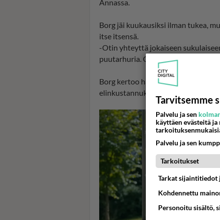
Annassa.
Borg jäi kuukausiksi ilman tukea, mut
itse itsensä.
-Otin yhteyttä jokaiseen sukulaiseen
puutarhuria. Onneksi kahdella sukula
Borg kertoo haastattelussa, että sai
elinkustannuksista ja vuokrasta, e
Tarvitsemme s
Palvelu ja sen
kolman
käyttäen evästeitä ja
tarkoituksenmukaisi
Palvelu ja sen kumpp
Tarkoitukset
Tarkat sijaintitiedo
Kohdennettu mainon
Personoitu sisältö, 