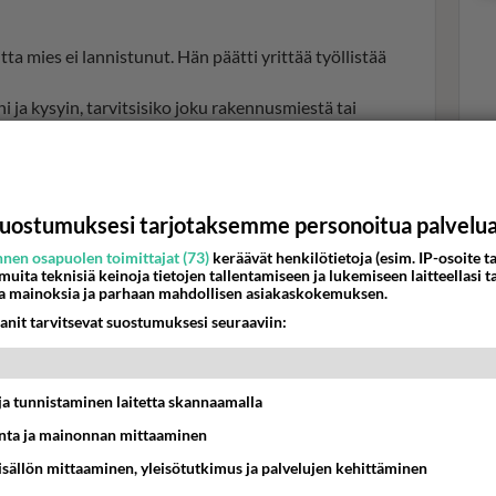
ta mies ei lannistunut. Hän päätti yrittää työllistää
i ja kysyin, tarvitsisiko joku rakennusmiestä tai
isella oli remontti kesken ja pääsin auttamaan heitä.
Val
hor
 töitä pihahommissa. Sen ansiosta hän selviytyi omista
ikä joutunut lainaamaan rahaa vanhemmilta.
uostumuksesi tarjotaksemme personoitua palvelu
K
nen osapuolen toimittajat (73)
keräävät henkilötietoja (esim. IP-osoite ta
 muita teknisiä keinoja tietojen tallentamiseen ja lukemiseen laitteellasi t
a mainoksia ja parhaan mahdollisen asiakaskokemuksen.
anit tarvitsevat suostumuksesi seuraaviin:
t ja tunnistaminen laitetta skannaamalla
ta ja mainonnan mittaaminen
sisällön mittaaminen, yleisötutkimus ja palvelujen kehittäminen