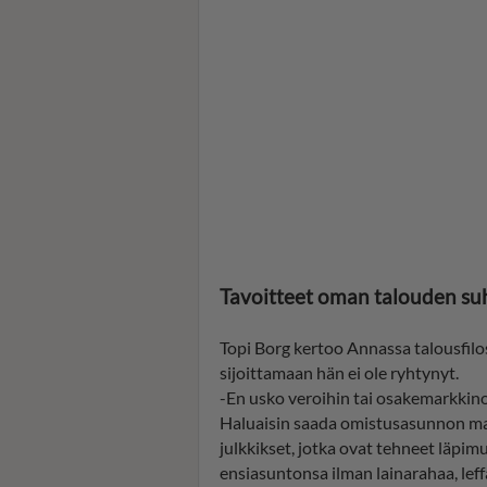
Tavoitteet oman talouden su
Topi Borg kertoo Annassa talousfilos
sijoittamaan hän ei ole ryhtynyt.
-En usko veroihin tai osakemarkkinoih
Haluaisin saada omistusasunnon mah
julkkikset, jotka ovat tehneet läpi
ensiasuntonsa ilman lainarahaa, leff