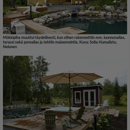
Mökkipiha muuttui täydellisesti, kun siihen rakennettiin mm. luonnonallas,
terassi sekä poreallas ja tehtiin maisemointia. Kuva: Sofia Humalisto,
Nelonen