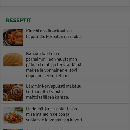
RESEPTIT
Kimchi on kiinankaalista
hapatettu korealainen ruoka.
Banaanikakku on
parhaimmillaan muutaman
päivän kuluttua teosta. Tämä
makea leivonnainen ei sovi
nopeaan herkutteluun!
Lämmin korvapuusti maistuu
iki-ihanalta kylmän
maitolasillisen kanssa.
Hedelmä-juustosalaatti on
mitä mainioin keiton ja
suolaisen leivonnaisen kaveri.