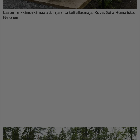
Lasten leikkimökki maalattiin ja siitä tuli allasmaja. Kuva: Sofia Humalisto,
Nelonen