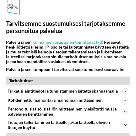
TV-ENSI-ILTA: Myrskyluodon Maija elokuva -
Voimakas kuvaus rakkaudesta ankarissa
olosuhteissa
Tarvitsemme suostumuksesi tarjotaksemme
personoitua palvelua
TV-ensi-ilta: Skimbagirls - Hulvaton komedia
naisille - Alastonta Samuli Edelmannia mittava
Palvelu ja sen
kolmannen osapuolen toimittajat (73)
keräävät
määrä!
henkilötietoja (esim. IP-osoite tai laitetunniste) käyttäen evästeitä
ja muita teknisiä keinoja tietojen tallentamiseen ja lukemiseen
laitteellasi tarjotakseen sinulle tarkoituksenmukaisia mainoksia
Uusi palvelu: Suomalaisia suosikkielokuvia nyt
ja parhaan mahdollisen asiakaskokemuksen.
kotisohvalta - Mielipahaa osalle tiedossa
Palvelu ja sen kumppanit tarvitsevat suostumuksesi seuraaviin:
Tarkoitukset
Tarkat sijaintitiedot ja tunnistaminen laitetta skannaamalla
Kohdennettu mainonta ja mainonnan mittaaminen
Personoitu sisältö, sisällön mittaaminen, yleisötutkimus ja
palvelujen kehittäminen
Tietojen tallentaminen laitteelle ja/tai laitteella olevien
tietojen käyttö