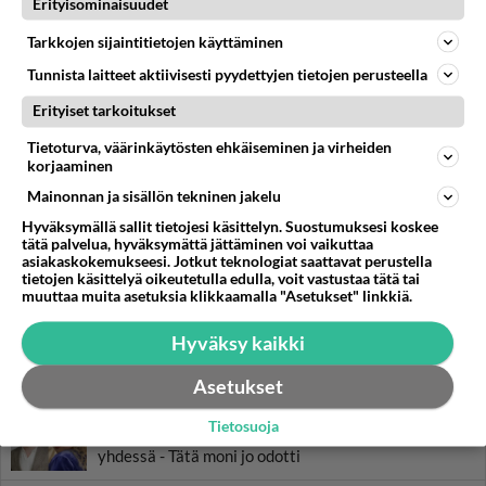
Erityisominaisuudet
Tarkkojen sijaintitietojen käyttäminen
Tunnista laitteet aktiivisesti pyydettyjen tietojen perusteella
Erityiset tarkoitukset
Tietoturva, väärinkäytösten ehkäiseminen ja virheiden
korjaaminen
LUETUIMMAT
Mainonnan ja sisällön tekninen jakelu
Hyväksymällä sallit tietojesi käsittelyn. Suostumuksesi koskee
Muistatko? Kädestä suuhun
tätä palvelua, hyväksymättä jättäminen voi vaikuttaa
elävä Satu sai jättimäisen
asiakaskokemukseesi. Jotkut teknologiat saattavat perustella
rahasalkun Henry-
tietojen käsittelyä oikeutetulla edulla, voit vastustaa tätä tai
miljonääriltä
muuttaa muita asetuksia klikkaamalla "Asetukset" linkkiä.
Tiesitkö? Martina Aitolehden
Hyväksy kaikki
isäpuoli on tämä suosittu
laulaja
Asetukset
Luetuimmat: Aarne Pelkonen
Tietosuoja
ja Noora Louhimo vihdoinkin
yhdessä - Tätä moni jo odotti