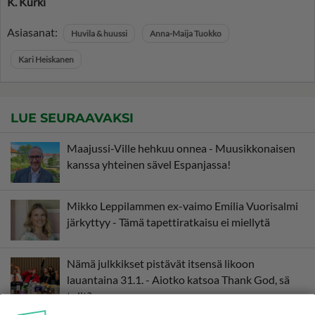
K. Kurki
Asiasanat:
Huvila & huussi
Anna-Maija Tuokko
Kari Heiskanen
LUE SEURAAVAKSI
Maajussi-Ville hehkuu onnea - Muusikkonaisen
kanssa yhteinen sävel Espanjassa!
Mikko Leppilammen ex-vaimo Emilia Vuorisalmi
järkyttyy - Tämä tapettiratkaisu ei miellytä
Nämä julkkikset pistävät itsensä likoon
lauantaina 31.1. - Aiotko katsoa Thank God, sä
tulit?