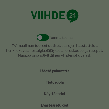
Tumma teema
TV-maailman tuoreet uutiset, starojen haastattelut,
henkilökuvat, nostalgiapläjäykset, horoskooppi ja reseptit.
Nappaa oma päivittäinen viihdemakupalasi!
Lähetä palautetta
Tietosuoja
Käyttöehdot
Evästeasetukset