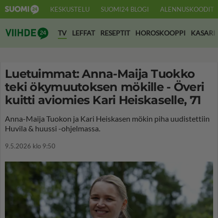
KESKUSTELU
SUOMI24 BLOGI
ALENNUSKOODIT
Suomi24 Viihde
TV
LEFFAT
RESEPTIT
HOROSKOOPPI
KASARI
Luetuimmat: Anna-Maija Tuokko
teki ökymuutoksen mökille - Överi
kuitti aviomies Kari Heiskaselle, 71
Anna-Maija Tuokon ja Kari Heiskasen mökin piha uudistettiin
Huvila & huussi -ohjelmassa.
9.5.2026 klo 9:50