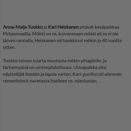
Anna-Maija Tuokko
ja
Kari Heiskanen
pitävät kesäpaikkaa
Pirkanmaallla. Mökki on ns. kuivanmaan mökki eli se ei ole
järven rannalla. Heiskanen oli hankkinut mökin jo 40 vuotta
sitten.
Tuokko toivoo suurta muutosta mökin pihapiiriin, ja
tärkeimpänä on uintimahdollisuus. Uimapaikka olisi
näyttelijää itseään ja lapsia varten. Kari-puoliso oli aiemmin
remontoinut navetasta itselleen ns. miesluolan.