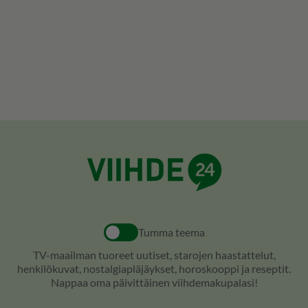
Tumma teema
TV-maailman tuoreet uutiset, starojen haastattelut,
henkilökuvat, nostalgiapläjäykset, horoskooppi ja reseptit.
Nappaa oma päivittäinen viihdemakupalasi!