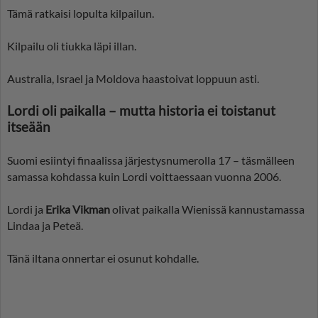
Tämä ratkaisi lopulta kilpailun.
Kilpailu oli tiukka läpi illan.
Australia, Israel ja Moldova haastoivat loppuun asti.
Lordi oli paikalla – mutta historia ei toistanut
itseään
Suomi esiintyi finaalissa järjestysnumerolla 17 – täsmälleen
samassa kohdassa kuin Lordi voittaessaan vuonna 2006.
Lordi ja
Erika Vikman
olivat paikalla Wienissä kannustamassa
Lindaa ja Peteä.
Tänä iltana onnertar ei osunut kohdalle.