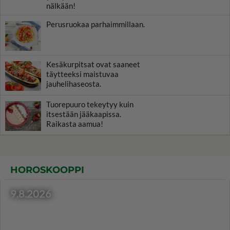
nälkään!
Perusruokaa parhaimmillaan.
Kesäkurpitsat ovat saaneet
täytteeksi maistuvaa
jauhelihaseosta.
Tuorepuuro tekeytyy kuin
itsestään jääkaapissa.
Raikasta aamua!
HOROSKOOPPI
9.8.2026