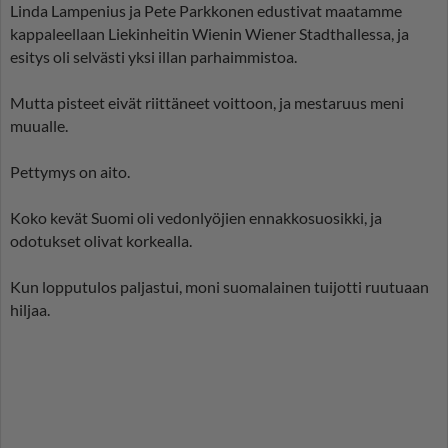
Linda Lampenius ja Pete Parkkonen edustivat maatamme
kappaleellaan Liekinheitin Wienin Wiener Stadthallessa, ja
esitys oli selvästi yksi illan parhaimmistoa.
Mutta pisteet eivät riittäneet voittoon, ja mestaruus meni
muualle.
Pettymys on aito.
Koko kevät Suomi oli vedonlyöjien ennakkosuosikki, ja
odotukset olivat korkealla.
Kun lopputulos paljastui, moni suomalainen tuijotti ruutuaan
hiljaa.