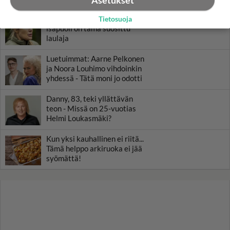
Asetukset
Tiesitkö? Martina Aitolehden
Tietosuoja
isäpuoli on tämä suosittu
laulaja
Luetuimmat: Aarne Pelkonen
ja Noora Louhimo vihdoinkin
yhdessä - Tätä moni jo odotti
Danny, 83, teki yllättävän
teon - Missä on 25-vuotias
Helmi Loukasmäki?
Kun yksi kauhallinen ei riitä...
Tämä helppo arkiruoka ei jää
syömättä!