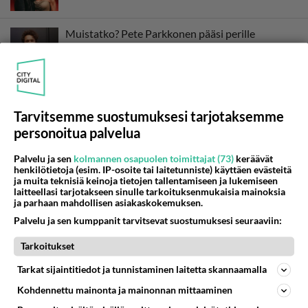
Muistatko? Pete Parkkonen pääsi perille
sukujuuristaan - Isän reaktio yllätti
Tärkeät kellonajat - Tässä kootusti Euroviisut-
viikon 12.-16.5. ohjelmat tv:ssä!
Tarvitsemme suostumuksesi tarjotaksemme
personoitua palvelua
Linda Lampenius ja Pete Parkkonen - Yhteinen
Palvelu ja sen
kolmannen osapuolen toimittajat (73)
keräävät
ilouutinen!
henkilötietoja (esim. IP-osoite tai laitetunniste) käyttäen evästeitä
ja muita teknisiä keinoja tietojen tallentamiseen ja lukemiseen
laitteellasi tarjotakseen sinulle tarkoituksenmukaisia mainoksia
UMK26 paljastuksia lauantai 28.2. -
ja parhaan mahdollisen asiakaskokemuksen.
Ennakkotietoa tihkuu suorasta lähetyksestä!
Palvelu ja sen kumppanit tarvitsevat suostumuksesi seuraaviin:
Tarkoitukset
Linda Lampenius ja Pete Parkkonen sekoittivat
Tarkat sijaintitiedot ja tunnistaminen laitetta skannaamalla
somen!
Kohdennettu mainonta ja mainonnan mittaaminen