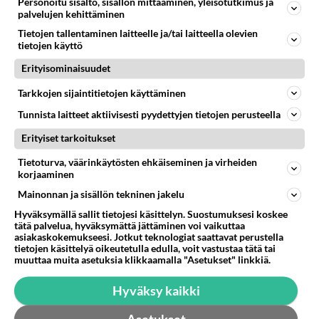
Personoitu sisältö, sisällön mittaaminen, yleisötutkimus ja
palvelujen kehittäminen
Tietojen tallentaminen laitteelle ja/tai laitteella olevien
tietojen käyttö
Erityisominaisuudet
Tarkkojen sijaintitietojen käyttäminen
Tunnista laitteet aktiivisesti pyydettyjen tietojen perusteella
Erityiset tarkoitukset
Tietoturva, väärinkäytösten ehkäiseminen ja virheiden
korjaaminen
Mainonnan ja sisällön tekninen jakelu
Hyväksymällä sallit tietojesi käsittelyn. Suostumuksesi koskee
tätä palvelua, hyväksymättä jättäminen voi vaikuttaa
asiakaskokemukseesi. Jotkut teknologiat saattavat perustella
tietojen käsittelyä oikeutetulla edulla, voit vastustaa tätä tai
LUETUIMMAT
muuttaa muita asetuksia klikkaamalla "Asetukset" linkkiä.
Muistatko? Kädestä suuhun
Hyväksy kaikki
elävä Satu sai jättimäisen
rahasalkun Henry-
miljonääriltä