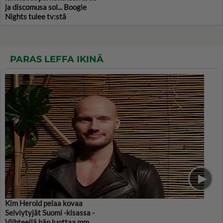
ja discomusa soi... Boogie
Nights tulee tv:stä
PARAS LEFFA IKINÄ
Kim Herold pelaa kovaa
Selviytyjät Suomi -kisassa -
Viihteellä hän luottaa mm.