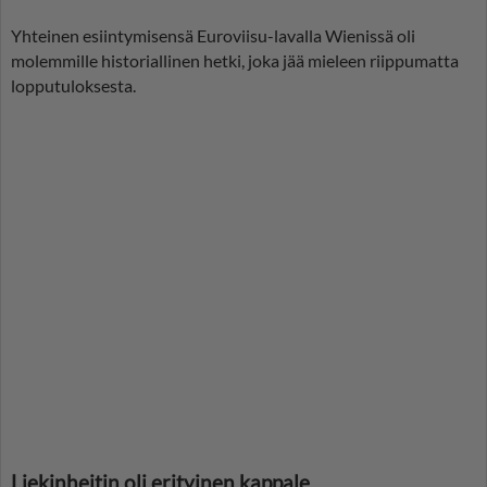
Yhteinen esiintymisensä Euroviisu-lavalla Wienissä oli
molemmille historiallinen hetki, joka jää mieleen riippumatta
lopputuloksesta.
Liekinheitin oli erityinen kappale