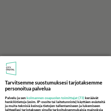
LUETUIMMAT
Muistatko? Kädestä suuhun
elävä Satu sai jättimäisen
Tarvitsemme suostumuksesi tarjotaksemme
rahasalkun Henry-
miljonääriltä
personoitua palvelua
Tiesitkö? Martina Aitolehden
Palvelu ja sen
kolmannen osapuolen toimittajat (73)
keräävät
isäpuoli on tämä suosittu
henkilötietoja (esim. IP-osoite tai laitetunniste) käyttäen evästeitä
laulaja
ja muita teknisiä keinoja tietojen tallentamiseen ja lukemiseen
laitteellasi tarjotakseen sinulle tarkoituksenmukaisia mainoksia