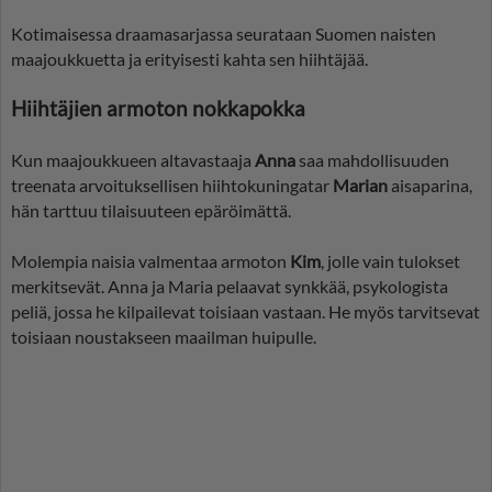
Kotimaisessa draamasarjassa seurataan Suomen naisten
maajoukkuetta ja erityisesti kahta sen hiihtäjää.
Hiihtäjien armoton nokkapokka
Kun maajoukkueen altavastaaja
Anna
saa mahdollisuuden
treenata arvoituksellisen hiihtokuningatar
Marian
aisaparina,
hän tarttuu tilaisuuteen epäröimättä.
Molempia naisia valmentaa armoton
Kim
, jolle vain tulokset
merkitsevät. Anna ja Maria pelaavat synkkää, psykologista
peliä, jossa he kilpailevat toisiaan vastaan. He myös tarvitsevat
toisiaan noustakseen maailman huipulle.