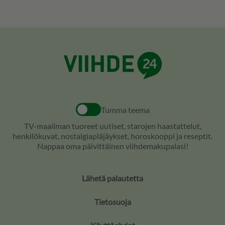
Tumma teema
TV-maailman tuoreet uutiset, starojen haastattelut,
henkilökuvat, nostalgiapläjäykset, horoskooppi ja reseptit.
Nappaa oma päivittäinen viihdemakupalasi!
Lähetä palautetta
Tietosuoja