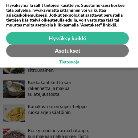
Hyväksymällä sallit tietojesi käsittelyn. Suostumuksesi koskee
tätä palvelua, hyväksymättä jättäminen voi vaikuttaa
asiakaskokemukseesi. Jotkut teknologiat saattavat perustella
tietojen käsittelyä oikeutetulla edulla, voit vastustaa tätä tai
muuttaa muita asetuksia klikkaamalla "Asetukset" linkkiä.
Hyväksy kaikki
RESEPTIT
Asetukset
Amerikkalainen juustokakku
Tietosuoja
on maultaan raikkaan
sitruunainen.
Kukkakaalikeitto saa
rakennetta ja makua
sulatejuustosta.
Kanakastike on super-helppo
ruoka arjen säätöihin.
Rocky road on varma hätäapu,
kun makean nälkä iskee. Tästä