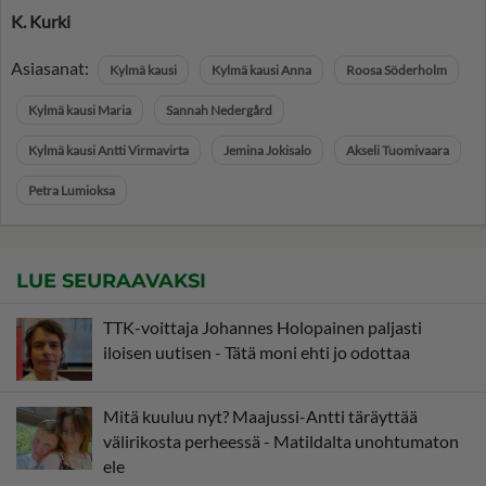
K. Kurki
Asiasanat:
Kylmä kausi
Kylmä kausi Anna
Roosa Söderholm
Kylmä kausi Maria
Sannah Nedergård
Kylmä kausi Antti Virmavirta
Jemina Jokisalo
Akseli Tuomivaara
Petra Lumioksa
LUE SEURAAVAKSI
TTK-voittaja Johannes Holopainen paljasti
iloisen uutisen - Tätä moni ehti jo odottaa
Mitä kuuluu nyt? Maajussi-Antti täräyttää
välirikosta perheessä - Matildalta unohtumaton
ele