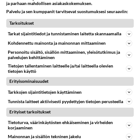
ja parhaan mahdollisen asiakaskokemuksen.
Luetuimmat: Aarne Pelkonen
ja Noora Louhimo vihdoinkin
Palvelu ja sen kumppanit tarvitsevat suostumuksesi seuraaviin:
yhdessä - Tätä moni jo odotti
Tarkoitukset
Danny, 83, teki yllättävän
Tarkat sijaintitiedot ja tunnistaminen laitetta skannaamalla
teon - Missä on 25-vuotias
Helmi Loukasmäki?
Kohdennettu mainonta ja mainonnan mittaaminen
Personoitu sisältö, sisällön mittaaminen, yleisötutkimus ja
Kun yksi kauhallinen ei riitä...
palvelujen kehittäminen
Tämä helppo arkiruoka ei jää
Tietojen tallentaminen laitteelle ja/tai laitteella olevien
syömättä!
tietojen käyttö
Erityisominaisuudet
Tarkkojen sijaintitietojen käyttäminen
Tunnista laitteet aktiivisesti pyydettyjen tietojen perusteella
Erityiset tarkoitukset
Tietoturva, väärinkäytösten ehkäiseminen ja virheiden
korjaaminen
Mainonnan ja sisällön tekninen jakelu