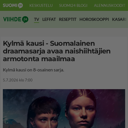
KESKUSTELU
SUOMI24 BLOGI
ALENNUSKOODIT
Suomi24 Viihde
TV
LEFFAT
RESEPTIT
HOROSKOOPPI
KASARI
Kylmä kausi - Suomalainen
draamasarja avaa naishiihtäjien
armotonta maailmaa
Kylmä kausi on 8-osainen sarja.
5.7.2026 klo 7:00