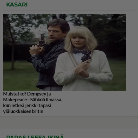
KASARI
Muistatko? Dempsey ja
Makepeace - Sähköä ilmassa,
kun letkeä jenkki tapasi
yläluokkaisen britin
PARAS LEFFA IKINÄ