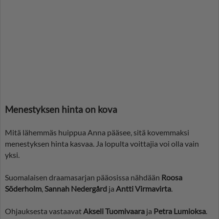
Menestyksen hinta on kova
Mitä lähemmäs huippua Anna pääsee, sitä kovemmaksi
menestyksen hinta kasvaa. Ja lopulta voittajia voi olla vain
yksi.
Suomalaisen draamasarjan pääosissa nähdään
Roosa
Söderholm
,
Sannah Nedergård
ja
Antti Virmavirta
.
Ohjauksesta vastaavat
Akseli Tuomivaara
ja
Petra Lumioksa
.