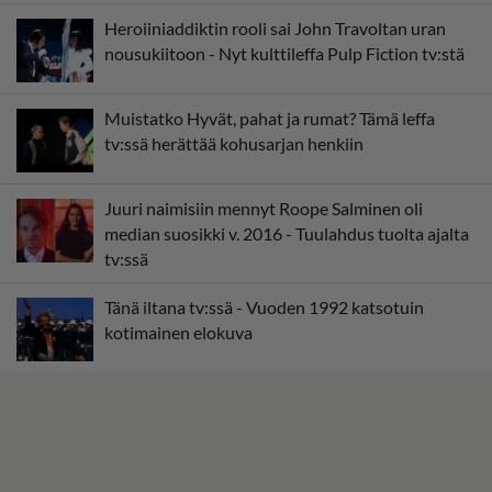
Heroiiniaddiktin rooli sai John Travoltan uran
nousukiitoon - Nyt kulttileffa Pulp Fiction tv:stä
Muistatko Hyvät, pahat ja rumat? Tämä leffa
tv:ssä herättää kohusarjan henkiin
Juuri naimisiin mennyt Roope Salminen oli
median suosikki v. 2016 - Tuulahdus tuolta ajalta
tv:ssä
Tänä iltana tv:ssä - Vuoden 1992 katsotuin
kotimainen elokuva