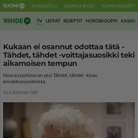
KESKUSTELU
SUOMI24 BLOGI
ALENNUSKOODIT
Suomi24 Viihde
TV
LEFFAT
RESEPTIT
HOROSKOOPPI
KASARI
Kukaan ei osannut odottaa tätä -
Tähdet, tähdet -voittajasuosikki teki
aikamoisen tempun
Noora Louhimo on yksi Tähdet, tähdet -kisan
ennakkosuosikeista.
31.5.2026 klo 7:00