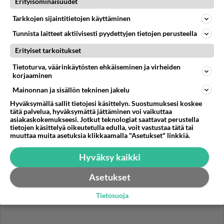
Erityisominaisuudet
Tiesitkö? Martina Aitolehden
isäpuoli on tämä suosittu
Tarkkojen sijaintitietojen käyttäminen
laulaja
Tunnista laitteet aktiivisesti pyydettyjen tietojen perusteella
Danny, 83, teki yllättävän
Erityiset tarkoitukset
teon - Missä on 25-vuotias
Helmi Loukasmäki?
Tietoturva, väärinkäytösten ehkäiseminen ja virheiden
korjaaminen
Kun yksi kauhallinen ei riitä...
Mainonnan ja sisällön tekninen jakelu
Tämä helppo arkiruoka ei jää
Hyväksymällä sallit tietojesi käsittelyn. Suostumuksesi koskee
syömättä!
tätä palvelua, hyväksymättä jättäminen voi vaikuttaa
asiakaskokemukseesi. Jotkut teknologiat saattavat perustella
tietojen käsittelyä oikeutetulla edulla, voit vastustaa tätä tai
muuttaa muita asetuksia klikkaamalla "Asetukset" linkkiä.
Hyväksy kaikki
Asetukset
Tietosuoja