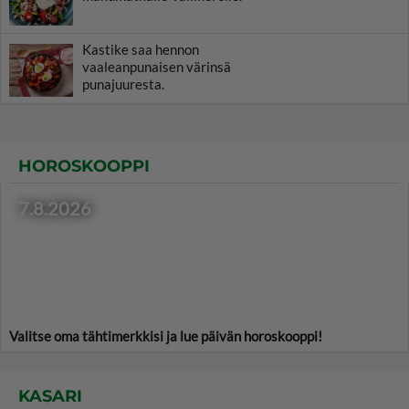
Kastike saa hennon
vaaleanpunaisen värinsä
punajuuresta.
HOROSKOOPPI
7.8.2026
Valitse oma tähtimerkkisi ja lue päivän horoskooppi!
KASARI