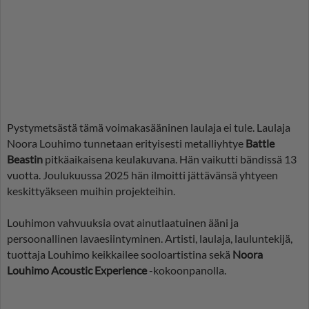
Pystymetsästä tämä voimakasääninen laulaja ei tule. Laulaja
Noora Louhimo tunnetaan erityisesti metalliyhtye
Battle
Beastin
pitkäaikaisena keulakuvana. Hän vaikutti bändissä 13
vuotta. Joulukuussa 2025 hän ilmoitti jättävänsä yhtyeen
keskittyäkseen muihin projekteihin.
Louhimon vahvuuksia ovat ainutlaatuinen ääni ja
persoonallinen lavaesiintyminen. Artisti, laulaja, lauluntekijä,
tuottaja Louhimo keikkailee sooloartistina sekä
Noora
Louhimo Acoustic Experience
-kokoonpanolla.