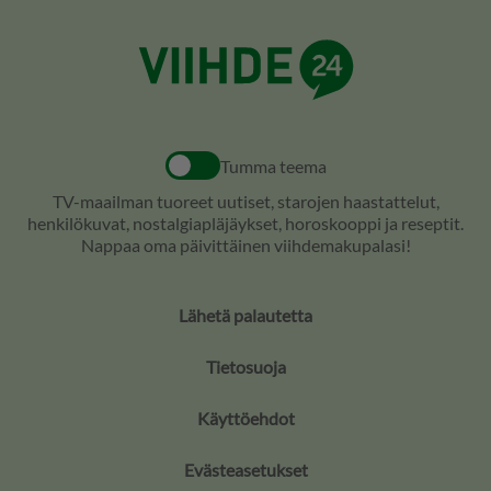
Tumma teema
TV-maailman tuoreet uutiset, starojen haastattelut,
henkilökuvat, nostalgiapläjäykset, horoskooppi ja reseptit.
Nappaa oma päivittäinen viihdemakupalasi!
Lähetä palautetta
Tietosuoja
Käyttöehdot
Evästeasetukset