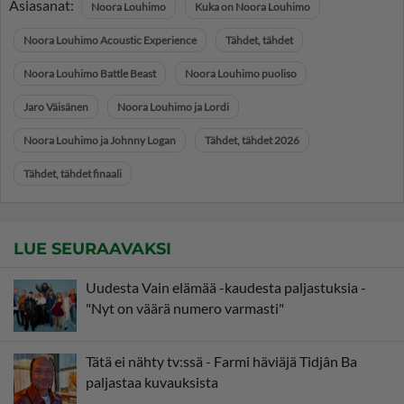
Asiasanat:
Noora Louhimo
Kuka on Noora Louhimo
Noora Louhimo Acoustic Experience
Tähdet, tähdet
Noora Louhimo Battle Beast
Noora Louhimo puoliso
Jaro Väisänen
Noora Louhimo ja Lordi
Noora Louhimo ja Johnny Logan
Tähdet, tähdet 2026
Tähdet, tähdet finaali
LUE SEURAAVAKSI
Uudesta Vain elämää -kaudesta paljastuksia -
"Nyt on väärä numero varmasti"
Tätä ei nähty tv:ssä - Farmi häviäjä Tidjân Ba
paljastaa kuvauksista