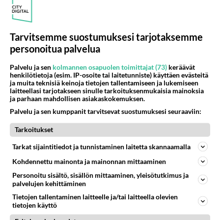
Tarvitsemme suostumuksesi tarjotaksemme
personoitua palvelua
Palvelu ja sen
kolmannen osapuolen toimittajat (73)
keräävät
henkilötietoja (esim. IP-osoite tai laitetunniste) käyttäen evästeitä
ja muita teknisiä keinoja tietojen tallentamiseen ja lukemiseen
laitteellasi tarjotakseen sinulle tarkoituksenmukaisia mainoksia
ja parhaan mahdollisen asiakaskokemuksen.
Palvelu ja sen kumppanit tarvitsevat suostumuksesi seuraaviin:
LUETUIMMAT
Tarkoitukset
Muistatko? Kädestä suuhun
Tarkat sijaintitiedot ja tunnistaminen laitetta skannaamalla
elävä Satu sai jättimäisen
Kohdennettu mainonta ja mainonnan mittaaminen
rahasalkun Henry-
miljonääriltä
Personoitu sisältö, sisällön mittaaminen, yleisötutkimus ja
palvelujen kehittäminen
Luetuimmat: Aarne Pelkonen
Tietojen tallentaminen laitteelle ja/tai laitteella olevien
ja Noora Louhimo vihdoinkin
tietojen käyttö
yhdessä - Tätä moni jo odotti