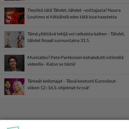
Tiesitkö tätä Tähdet, tähdet -voittajasta? Noora
Louhimo ei hätkähdä edes tätä isoa haastetta
Tämä yllättävä tekijä voi ratkaista kaiken - Tähdet,
tähdet finaali sunnuntaina 31.5.
Muistatko? Pete Parkkonen kohahdutti intiimillä
videolla - Katso se tästä!
Tärkeät kellonajat - Tässä kootusti Euroviisut-
viikon 12.-16.5. ohjelmat tv:ssä!