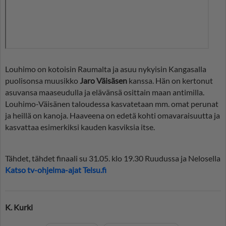
Louhimo on kotoisin Raumalta ja asuu nykyisin Kangasalla
puolisonsa muusikko
Jaro Väisäsen
kanssa. Hän on kertonut
asuvansa maaseudulla ja elävänsä osittain maan antimilla.
Louhimo-Väisänen taloudessa kasvatetaan mm. omat perunat
ja heillä on kanoja. Haaveena on edetä kohti omavaraisuutta ja
kasvattaa esimerkiksi kauden kasviksia itse.
Tähdet, tähdet finaali su 31.05. klo 19.30 Ruudussa ja Nelosella
Katso tv-ohjelma-ajat Telsu.fi
K. Kurki