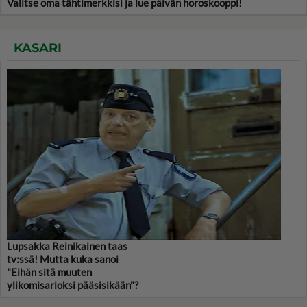
Valitse oma tähtimerkkisi ja lue päivän horoskooppi!
KASARI
Lupsakka Reinikainen taas
tv:ssä! Mutta kuka sanoi
"Eihän sitä muuten
ylikomisarioksi pääsisikään"?