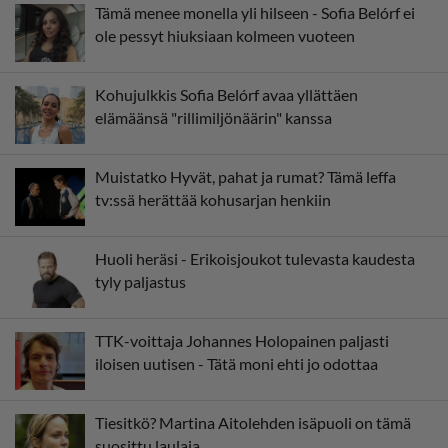
Tämä menee monella yli hilseen - Sofia Belórf ei
ole pessyt hiuksiaan kolmeen vuoteen
Kohujulkkis Sofia Belórf avaa yllättäen
elämäänsä "rillimiljönäärin" kanssa
Muistatko Hyvät, pahat ja rumat? Tämä leffa
tv:ssä herättää kohusarjan henkiin
Huoli heräsi - Erikoisjoukot tulevasta kaudesta
tyly paljastus
TTK-voittaja Johannes Holopainen paljasti
iloisen uutisen - Tätä moni ehti jo odottaa
Tiesitkö? Martina Aitolehden isäpuoli on tämä
suosittu laulaja