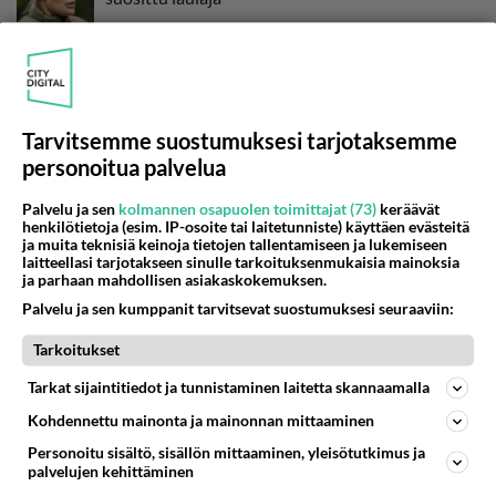
Tarvitsemme suostumuksesi tarjotaksemme
personoitua palvelua
Palvelu ja sen
kolmannen osapuolen toimittajat (73)
keräävät
henkilötietoja (esim. IP-osoite tai laitetunniste) käyttäen evästeitä
ja muita teknisiä keinoja tietojen tallentamiseen ja lukemiseen
laitteellasi tarjotakseen sinulle tarkoituksenmukaisia mainoksia
ja parhaan mahdollisen asiakaskokemuksen.
Palvelu ja sen kumppanit tarvitsevat suostumuksesi seuraaviin:
Tarkoitukset
Tarkat sijaintitiedot ja tunnistaminen laitetta skannaamalla
Kohdennettu mainonta ja mainonnan mittaaminen
Personoitu sisältö, sisällön mittaaminen, yleisötutkimus ja
palvelujen kehittäminen