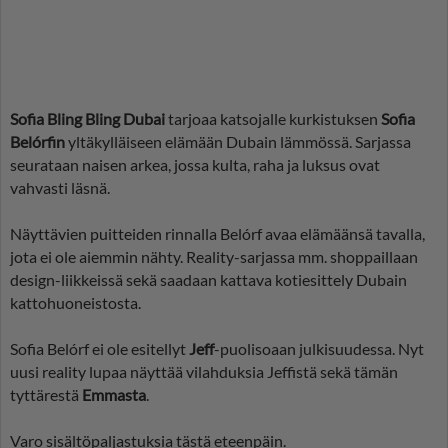
Sofia Bling Bling Dubai
tarjoaa katsojalle kurkistuksen
Sofia
Belórfin
yltäkylläiseen elämään Dubain lämmössä. Sarjassa
seurataan naisen arkea, jossa kulta, raha ja luksus ovat
vahvasti läsnä.
Näyttävien puitteiden rinnalla Belórf avaa elämäänsä tavalla,
jota ei ole aiemmin nähty. Reality-sarjassa mm. shoppaillaan
design-liikkeissä sekä saadaan kattava kotiesittely Dubain
kattohuoneistosta.
Sofia Belórf ei ole esitellyt
Jeff
-puolisoaan julkisuudessa. Nyt
uusi reality lupaa näyttää vilahduksia Jeffistä sekä tämän
tyttärestä
Emmasta
.
Varo sisältöpaljastuksia tästä eteenpäin.