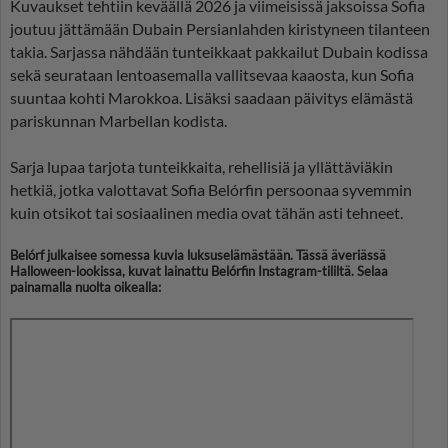
Kuvaukset tehtiin keväällä 2026 ja viimeisissä jaksoissa Sofia
joutuu jättämään Dubain Persianlahden kiristyneen tilanteen
takia. Sarjassa nähdään tunteikkaat pakkailut Dubain kodissa
sekä seurataan lentoasemalla vallitsevaa kaaosta, kun Sofia
suuntaa kohti Marokkoa. Lisäksi saadaan päivitys elämästä
pariskunnan Marbellan kodista.
Sarja lupaa tarjota tunteikkaita, rehellisiä ja yllättäviäkin
hetkiä, jotka valottavat Sofia Belórfin persoonaa syvemmin
kuin otsikot tai sosiaalinen media ovat tähän asti tehneet.
Belórf julkaisee somessa kuvia luksuselämästään. Tässä äveriässä
Halloween-lookissa, kuvat lainattu Belórfin Instagram-tililtä. Selaa
painamalla nuolta oikealla: