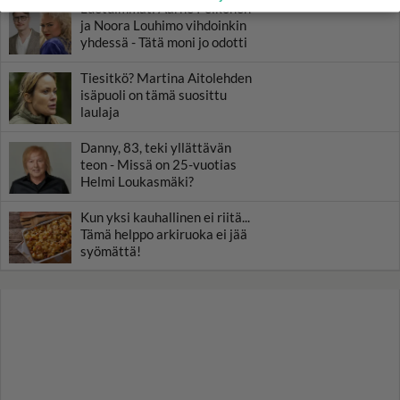
Luetuimmat: Aarne Pelkonen
ja Noora Louhimo vihdoinkin
yhdessä - Tätä moni jo odotti
Tiesitkö? Martina Aitolehden
isäpuoli on tämä suosittu
laulaja
Danny, 83, teki yllättävän
teon - Missä on 25-vuotias
Helmi Loukasmäki?
Kun yksi kauhallinen ei riitä...
Tämä helppo arkiruoka ei jää
syömättä!