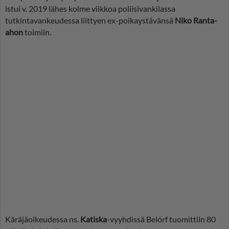
istui v. 2019 lähes kolme viikkoa poliisivankilassa
tutkintavankeudessa liittyen ex-poikaystävänsä
Niko Ranta-
ahon
toimiin.
Käräjäoikeudessa ns.
Katiska
-vyyhdissä Belórf tuomittiin 80