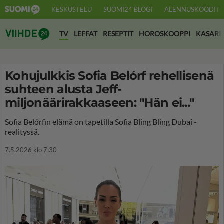
KESKUSTELU
SUOMI24 BLOGI
ALENNUSKOODIT
Suomi24 Viihde
TV
LEFFAT
RESEPTIT
HOROSKOOPPI
KASARI
Kohujulkkis Sofia Belórf rehellisenä
suhteen alusta Jeff-
miljonäärirakkaaseen: "Hän ei..."
Sofia Belórfin elämä on tapetilla Sofia Bling Bling Dubai -
realityssä.
7.5.2026 klo 7:30