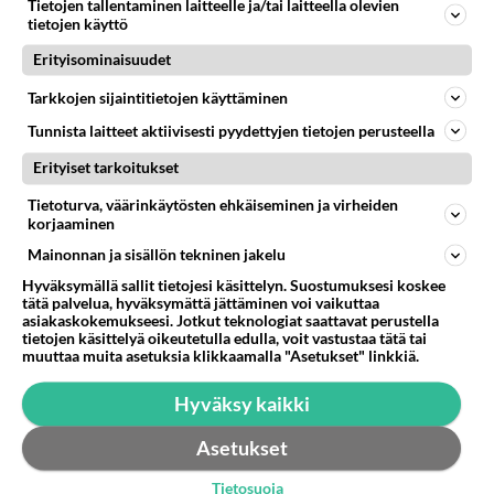
Tietojen tallentaminen laitteelle ja/tai laitteella olevien
tietojen käyttö
Erityisominaisuudet
Tarkkojen sijaintitietojen käyttäminen
Tunnista laitteet aktiivisesti pyydettyjen tietojen perusteella
Erityiset tarkoitukset
Tietoturva, väärinkäytösten ehkäiseminen ja virheiden
korjaaminen
Mainonnan ja sisällön tekninen jakelu
Hyväksymällä sallit tietojesi käsittelyn. Suostumuksesi koskee
tätä palvelua, hyväksymättä jättäminen voi vaikuttaa
asiakaskokemukseesi. Jotkut teknologiat saattavat perustella
tietojen käsittelyä oikeutetulla edulla, voit vastustaa tätä tai
muuttaa muita asetuksia klikkaamalla "Asetukset" linkkiä.
LUETUIMMAT
Muistatko? Kädestä suuhun
Hyväksy kaikki
elävä Satu sai jättimäisen
rahasalkun Henry-
Asetukset
miljonääriltä
Tietosuoja