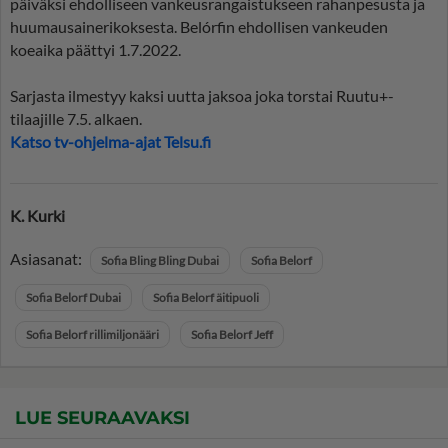
päiväksi ehdolliseen vankeusrangaistukseen rahanpesusta ja
huumausainerikoksesta. Belórfin ehdollisen vankeuden
koeaika päättyi 1.7.2022.
Sarjasta ilmestyy kaksi uutta jaksoa joka torstai Ruutu+-
tilaajille 7.5. alkaen.
Katso tv-ohjelma-ajat Telsu.fi
K. Kurki
Asiasanat:
Sofia Bling Bling Dubai
Sofia Belorf
Sofia Belorf Dubai
Sofia Belorf äitipuoli
Sofia Belorf rillimiljonääri
Sofia Belorf Jeff
LUE SEURAAVAKSI