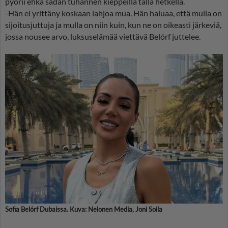
pyörii ehkä sadan tuhannen kieppeillä tällä hetkellä.
-Hän ei yrittäny koskaan lahjoa mua. Hän haluaa, että mulla on
sijoitusjuttuja ja mulla on niin kuin, kun ne on oikeasti järkeviä,
jossa nousee arvo, luksuselämää viettävä Belórf juttelee.
Sofia Belórf Dubaissa. Kuva: Nelonen Media, Joni Soila