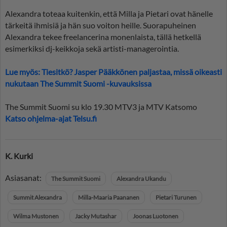
Alexandra toteaa kuitenkin, että Milla ja Pietari ovat hänelle
tärkeitä ihmisiä ja hän suo voiton heille. Suorapuheinen
Alexandra tekee freelancerina monenlaista, tällä hetkellä
esimerkiksi dj-keikkoja sekä artisti-managerointia.
Lue myös: Tiesitkö? Jasper Pääkkönen paljastaa, missä oikeasti
nukutaan The Summit Suomi -kuvauksissa
The Summit Suomi su klo 19.30 MTV3 ja MTV Katsomo
Katso ohjelma-ajat Telsu.fi
K. Kurki
Asiasanat:
The Summit Suomi
Alexandra Ukandu
Summit Alexandra
Milla-Maaria Paananen
Pietari Turunen
Wilma Mustonen
Jacky Mutashar
Joonas Luotonen