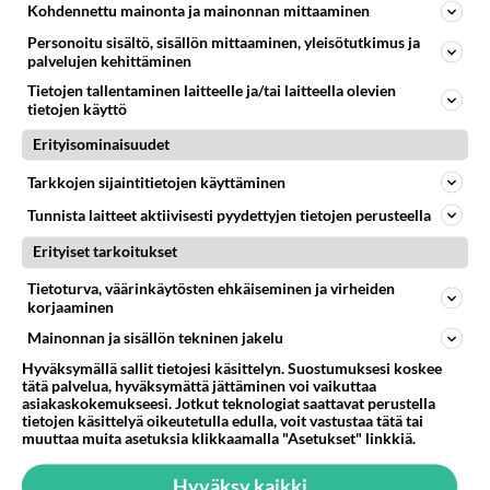
Kohdennettu mainonta ja mainonnan mittaaminen
LUETUIMMAT
Personoitu sisältö, sisällön mittaaminen, yleisötutkimus ja
Muistatko? Kädestä suuhun
palvelujen kehittäminen
elävä Satu sai jättimäisen
Tietojen tallentaminen laitteelle ja/tai laitteella olevien
rahasalkun Henry-
tietojen käyttö
miljonääriltä
Erityisominaisuudet
Tiesitkö? Martina Aitolehden
isäpuoli on tämä suosittu
Tarkkojen sijaintitietojen käyttäminen
laulaja
Tunnista laitteet aktiivisesti pyydettyjen tietojen perusteella
Luetuimmat: Aarne Pelkonen
Erityiset tarkoitukset
ja Noora Louhimo vihdoinkin
yhdessä - Tätä moni jo odotti
Tietoturva, väärinkäytösten ehkäiseminen ja virheiden
korjaaminen
Danny, 83, teki yllättävän
Mainonnan ja sisällön tekninen jakelu
teon - Missä on 25-vuotias
Hyväksymällä sallit tietojesi käsittelyn. Suostumuksesi koskee
Helmi Loukasmäki?
tätä palvelua, hyväksymättä jättäminen voi vaikuttaa
asiakaskokemukseesi. Jotkut teknologiat saattavat perustella
Kun yksi kauhallinen ei riitä...
tietojen käsittelyä oikeutetulla edulla, voit vastustaa tätä tai
Tämä helppo arkiruoka ei jää
muuttaa muita asetuksia klikkaamalla "Asetukset" linkkiä.
syömättä!
Hyväksy kaikki