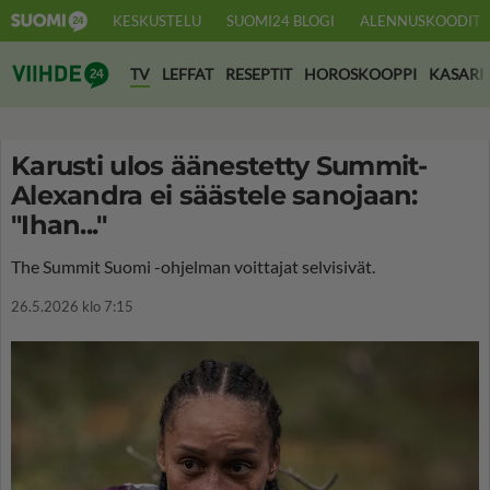
KESKUSTELU
SUOMI24 BLOGI
ALENNUSKOODIT
Suomi24 Viihde
TV
LEFFAT
RESEPTIT
HOROSKOOPPI
KASARI
Karusti ulos äänestetty Summit-
Alexandra ei säästele sanojaan:
"Ihan..."
The Summit Suomi -ohjelman voittajat selvisivät.
26.5.2026 klo 7:15