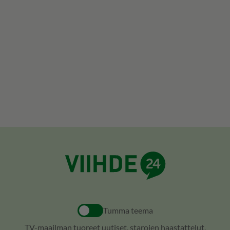
Tumma teema
TV-maailman tuoreet uutiset, starojen haastattelut,