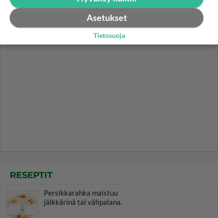
Asetukset
Tietosuoja
RESEPTIT
Persikkarahka maistuu
jälkkärinä tai välipalana.