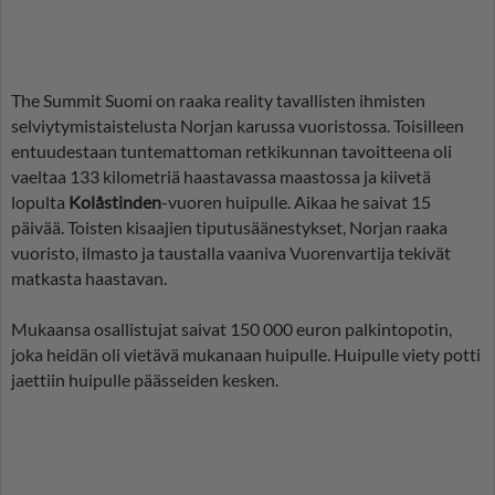
The Summit Suomi on raaka reality tavallisten ihmisten
selviytymistaistelusta Norjan karussa vuoristossa. Toisilleen
entuudestaan tuntemattoman retkikunnan tavoitteena oli
vaeltaa 133 kilometriä haastavassa maastossa ja kiivetä
lopulta
Kolåstinden
-vuoren huipulle. Aikaa he saivat 15
päivää. Toisten kisaajien tiputusäänestykset, Norjan raaka
vuoristo, ilmasto ja taustalla vaaniva Vuorenvartija tekivät
matkasta haastavan.
Mukaansa osallistujat saivat 150 000 euron palkintopotin,
joka heidän oli vietävä mukanaan huipulle. Huipulle viety potti
jaettiin huipulle päässeiden kesken.