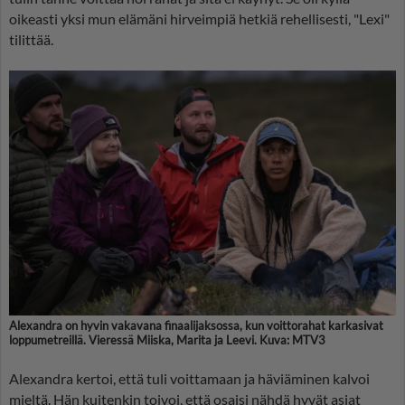
oikeasti yksi mun elämäni hirveimpiä hetkiä rehellisesti, "Lexi"
tilittää.
Alexandra on hyvin vakavana finaalijaksossa, kun voittorahat karkasivat
loppumetreillä. Vieressä Miiska, Marita ja Leevi. Kuva: MTV3
Alexandra kertoi, että tuli voittamaan ja häviäminen kalvoi
mieltä. Hän kuitenkin toivoi, että osaisi nähdä hyvät asiat