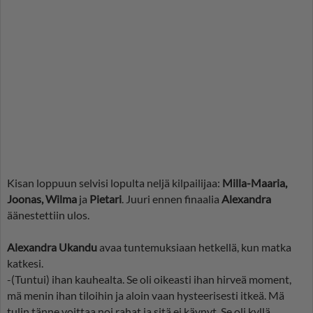
Kisan loppuun selvisi lopulta neljä kilpailijaa:
Milla-Maaria,
Joonas, Wilma
ja
Pietari
. Juuri ennen finaalia
Alexandra
äänestettiin ulos.
Alexandra Ukandu
avaa tuntemuksiaan hetkellä, kun matka
katkesi.
-(Tuntui) ihan kauhealta. Se oli oikeasti ihan hirveä moment,
mä menin ihan tiloihin ja aloin vaan hysteerisesti itkeä. Mä
tulin tänne voittaa noi rahat ja sitä ei käynyt. Se oli kyllä