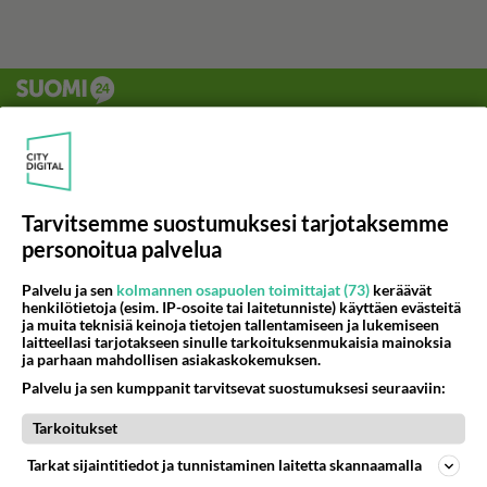
Tarvitsemme suostumuksesi tarjotaksemme
personoitua palvelua
Palvelu ja sen
kolmannen osapuolen toimittajat (73)
keräävät
henkilötietoja (esim. IP-osoite tai laitetunniste) käyttäen evästeitä
ja muita teknisiä keinoja tietojen tallentamiseen ja lukemiseen
laitteellasi tarjotakseen sinulle tarkoituksenmukaisia mainoksia
ja parhaan mahdollisen asiakaskokemuksen.
Palvelu ja sen kumppanit tarvitsevat suostumuksesi seuraaviin:
Tarkoitukset
Tarkat sijaintitiedot ja tunnistaminen laitetta skannaamalla