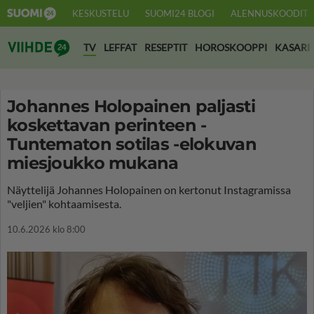
KESKUSTELU
SUOMI24 BLOGI
ALENNUSKOODIT
Suomi24 Viihde
TV
LEFFAT
RESEPTIT
HOROSKOOPPI
KASARI
Johannes Holopainen paljasti
koskettavan perinteen -
Tuntematon sotilas -elokuvan
miesjoukko mukana
Näyttelijä Johannes Holopainen on kertonut Instagramissa
"veljien" kohtaamisesta.
10.6.2026 klo 8:00