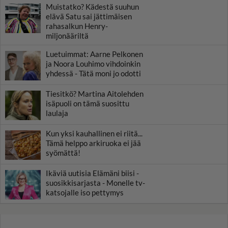
Muistatko? Kädestä suuhun
elävä Satu sai jättimäisen
rahasalkun Henry-
miljonääriltä
Luetuimmat: Aarne Pelkonen
ja Noora Louhimo vihdoinkin
yhdessä - Tätä moni jo odotti
Tiesitkö? Martina Aitolehden
isäpuoli on tämä suosittu
laulaja
Kun yksi kauhallinen ei riitä...
Tämä helppo arkiruoka ei jää
syömättä!
Ikäviä uutisia Elämäni biisi -
suosikkisarjasta - Monelle tv-
katsojalle iso pettymys