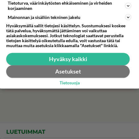
Tietoturva, väärinkäytösten ehkäiseminen ja virheiden
kohtalokkaat sanat Johannes Holopaiselle ennen
korjaaminen
kisaa!
Mainonnan ja sisällön tekninen jakelu
Hyväksymällä sallit tietojesi käsittelyn. Suostumuksesi koskee
tätä palvelua, hyväksymättä jättäminen voi vaikuttaa
asiakaskokemukseesi. Jotkut teknologiat saattavat perustella
tietojen käsittelyä oikeutetulla edulla, voit vastustaa tätä tai
muuttaa muita asetuksia klikkaamalla "Asetukset" linkkiä.
Hyväksy kaikki
Asetukset
Tietosuoja
LUETUIMMAT