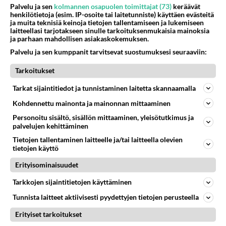
Palvelu ja sen
kolmannen osapuolen toimittajat (73)
keräävät
TTK-voittaja Johannes Holopainen jakoi
henkilötietoja (esim. IP-osoite tai laitetunniste) käyttäen evästeitä
ilouutisen - Tämä upea kaunotar viikonloppuna
ja muita teknisiä keinoja tietojen tallentamiseen ja lukemiseen
laitteellasi tarjotakseen sinulle tarkoituksenmukaisia mainoksia
rinnalla
ja parhaan mahdollisen asiakaskokemuksen.
Palvelu ja sen kumppanit tarvitsevat suostumuksesi seuraaviin:
TV-tärppi: Metsäjätti - Miika Nousiaisen
menestysromaaniin perustuva leffa tv:ssä
Tarkoitukset
Tarkat sijaintitiedot ja tunnistaminen laitetta skannaamalla
TTK-voittaja Johannes Holopainen paljasti
Kohdennettu mainonta ja mainonnan mittaaminen
ilouutisen - Tätä moni ehti jo odottaa
Personoitu sisältö, sisällön mittaaminen, yleisötutkimus ja
palvelujen kehittäminen
Harvinainen haastattelu: Pirkko Mannola tv:ssä -
Tietojen tallentaminen laitteelle ja/tai laitteella olevien
tietojen käyttö
Presidentti Stubbin anoppi ja isän rakas!
Erityisominaisuudet
Oho! Aki Riihilahti jakoi paljonpuhuvan kuvan
Tarkkojen sijaintitietojen käyttäminen
Katri-vaimon TTK-voiton jälkeisestä aamusta
Tunnista laitteet aktiivisesti pyydettyjen tietojen perusteella
Erityiset tarkoitukset
TTK-paljastus! Katri Riihilahti täräytti