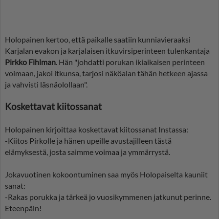
Holopainen kertoo, että paikalle saatiin kunniavieraaksi
Karjalan evakon ja karjalaisen itkuvirsiperinteen tulenkantaja
Pirkko Fihlman
. Hän "johdatti porukan ikiaikaisen perinteen
voimaan, jakoi itkunsa, tarjosi näköalan tähän hetkeen ajassa
ja vahvisti läsnäolollaan".
Koskettavat kiitossanat
Holopainen kirjoittaa koskettavat kiitossanat Instassa:
-Kiitos Pirkolle ja hänen upeille avustajilleen tästä
elämyksestä, josta saimme voimaa ja ymmärrystä.
Jokavuotinen kokoontuminen saa myös Holopaiselta kauniit
sanat:
-Rakas porukka ja tärkeä jo vuosikymmenen jatkunut perinne.
Eteenpäin!