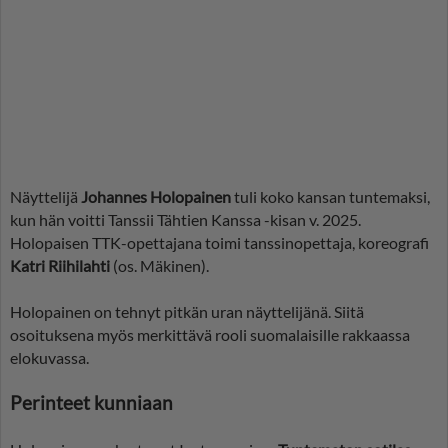
Näyttelijä
Johannes Holopainen
tuli koko kansan tuntemaksi,
kun hän voitti Tanssii Tähtien Kanssa -kisan v. 2025.
Holopaisen TTK-opettajana toimi tanssinopettaja, koreografi
Katri Riihilahti
(os. Mäkinen).
Holopainen on tehnyt pitkän uran näyttelijänä. Siitä
osoituksena myös merkittävä rooli suomalaisille rakkaassa
elokuvassa.
Perinteet kunniaan