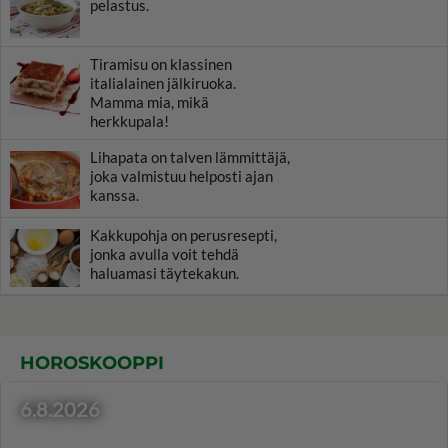
pelastus.
Tiramisu on klassinen
italialainen jälkiruoka.
Mamma mia, mikä
herkkupala!
Lihapata on talven lämmittäjä,
joka valmistuu helposti ajan
kanssa.
Kakkupohja on perusresepti,
jonka avulla voit tehdä
haluamasi täytekakun.
HOROSKOOPPI
6.8.2026