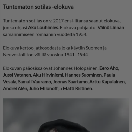
Tuntematon sotilas -elokuva
Tuntematon sotilas on v. 2017 ensi-iltansa saanut elokuva,
jonka ohjasi
Aku Louhimies
. Elokuva pohjautui
Väinö Linnan
samannimiseen romaaniin vuodelta 1954.
Elokuva kertoo jatkosodasta joka käytiin Suomen ja
Neuvostoliiton välillä vuosina 1941–1944.
Elokuvan pääosissa ovat Johannes Holopainen,
Eero Aho,
Jussi Vatanen, Aku Hirviniemi, Hannes Suominen, Paula
Vesala, Samuli Vauramo, Joonas Saartamo, Arttu Kapulainen,
Andrei Alén, Juho Milonoff
ja
Matti Ristinen
.