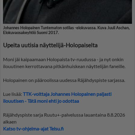
Johannes Holopainen Tuntematon sotilas -elokuvassa. Kuva Juuli Aschan,
Elokuvaosakeyhtiö Suomi 2017.
Upeita uutisia näyttelijä-Holopaiselta
Moni jäi kaipaamaan Holopaista tv-ruudussa - ja nyt onkin
ilouutinen kerrottavana pitkänhuiskean näyttelijän faneille.
Holopainen on pääroolissa uudessa Räjähdyspiste sarjassa.
Lue lisää:
TTK-voittaja Johannes Holopainen paljasti
ilouutisen - Tätä moni ehti jo odottaa
Räjähdyspiste sarja Ruutu+-palvelussa lauantaina 8.8.2026
alkaen
Katso tv-ohjelma-ajat Telsu.fi