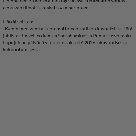
Holopainen on kertonut Instagramissa
Tuntematon sotilas
-
elokuvan tiimoilta koskettavan perinteen.
Hän kirjoittaa:
-Kymmenen vuotta Tuntemattoman sotilaan kuvauksista. Tätä
juhlistettiin veljien kanssa Santahaminassa Puolustusvoimain
lippujuhlan päivänä viime torstaina 4.6.2026 jokavuotisessa
kokoontumisessa.