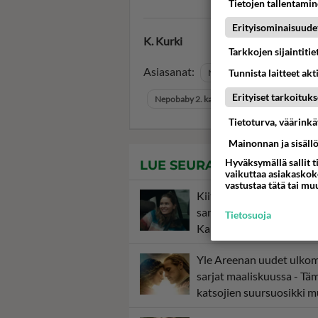
Tietojen tallentamine
Erityisominaisuude
K. Kurki
Tarkkojen sijaintiti
Asiasanat:
Tunnista laitteet akt
Nepobaby
Nepobaby - r
Erityiset tarkoituks
Nepobaby 2. kausi
Nepobaby uusi kau
Tietoturva, väärink
Mainonnan ja sisäll
Hyväksymällä sallit t
LUE SEURAAVAKSI
vaikuttaa asiakaskoke
vastustaa tätä tai mu
Kiitetty norjalainen Ne
sarja starttaa alusta tv:ss
Tietosuoja
Kannattaa katsoa!
Yle Areenan uudet ulkom
sarjat maaliskuussa - Tä
katsojien suursuosikki 