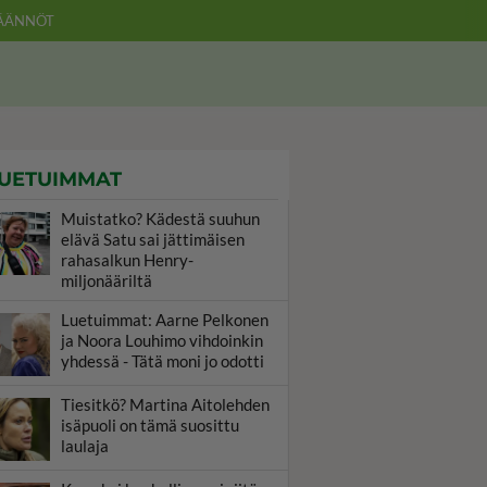
ÄÄNNÖT
UETUIMMAT
Muistatko? Kädestä suuhun
elävä Satu sai jättimäisen
rahasalkun Henry-
miljonääriltä
Luetuimmat: Aarne Pelkonen
ja Noora Louhimo vihdoinkin
yhdessä - Tätä moni jo odotti
Tiesitkö? Martina Aitolehden
isäpuoli on tämä suosittu
laulaja