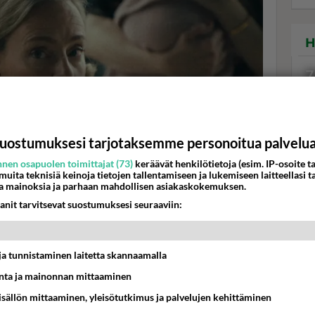
H
7
uostumuksesi tarjotaksemme personoitua palvelu
nen osapuolen toimittajat (73)
keräävät henkilötietoja (esim. IP-osoite ta
Val
 muita teknisiä keinoja tietojen tallentamiseen ja lukemiseen laitteellasi t
a mainoksia ja parhaan mahdollisen asiakaskokemuksen.
hor
anit tarvitsevat suostumuksesi seuraaviin:
K
up on luonut sarjan yhdessä Siri Seljesethin kanssa. Kuva:
t ja tunnistaminen laitetta skannaamalla
ta ja mainonnan mittaaminen
1. kausi Yle Areena
sisällön mittaaminen, yleisötutkimus ja palvelujen kehittäminen