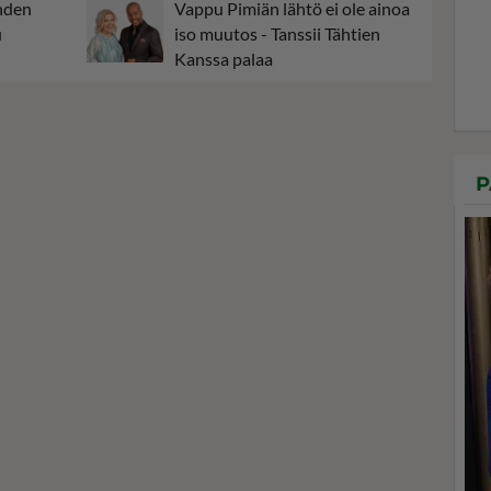
ehden
Vappu Pimiän lähtö ei ole ainoa
u
iso muutos - Tanssii Tähtien
Kanssa palaa
P