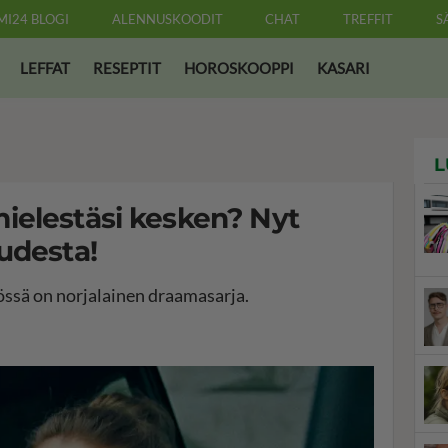
MI24 BLOGI
ALENNUSKOODIT
CHAT
TREFFIT
S
LEFFAT
RESEPTIT
HOROSKOOPPI
KASARI
L
ielestäsi kesken? Nyt
udesta!
össä on norjalainen draamasarja.