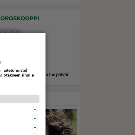
OROSKOOPPI
.8.2026
a
i laitetunniste)
itse oma tähtimerkkisi ja lue päivän
arjotakseen sinulle
oskooppi!
ASARI