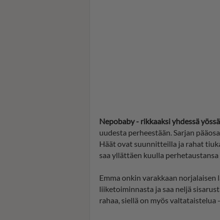
Nepobaby - rikkaaksi yhdessä yöss
uudesta perheestään. Sarjan pääosas
Häät ovat suunnitteilla ja rahat tiu
saa yllättäen kuulla perhetaustansa
Emma onkin varakkaan norjalaisen l
liiketoiminnasta ja saa neljä sisarus
rahaa, siellä on myös valtataistelua 