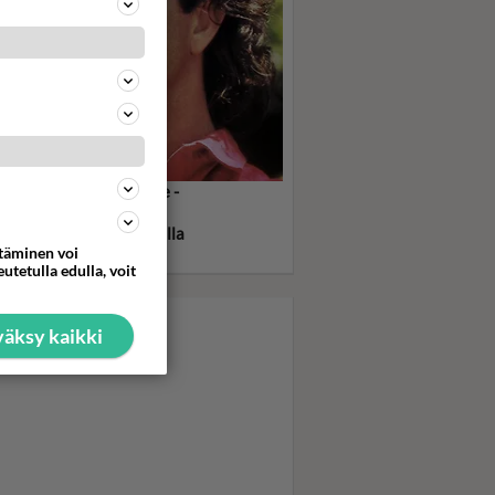
 Gibson on Tappava ase -
fassa surun ja itsetuhon
vaama, hulluuden partaalla
ttäminen voi
huva poliisi
utetulla edulla, voit
äksy kaikki