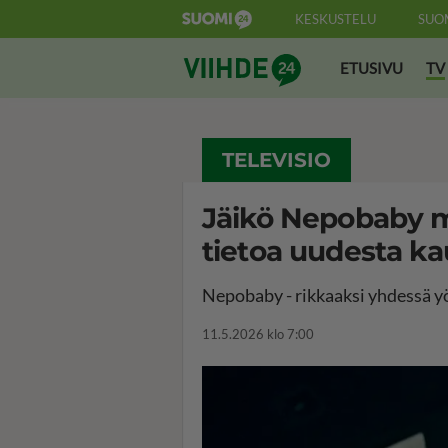
KESKUSTELU
SUO
Suomi24 Viihde
ETUSIVU
TV
TELEVISIO
Jäikö Nepobaby m
tietoa uudesta ka
Nepobaby - rikkaaksi yhdessä y
11.5.2026 klo 7:00