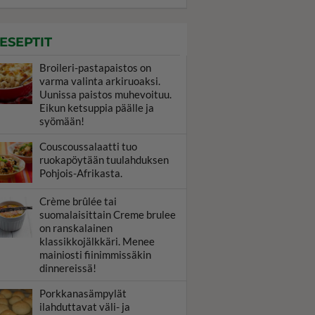
ESEPTIT
Broileri-pastapaistos on
varma valinta arkiruoaksi.
Uunissa paistos muhevoituu.
Eikun ketsuppia päälle ja
syömään!
Couscoussalaatti tuo
ruokapöytään tuulahduksen
Pohjois-Afrikasta.
Crème brûlée tai
suomalaisittain Creme brulee
on ranskalainen
klassikkojälkkäri. Menee
mainiosti fiinimmissäkin
dinnereissä!
Porkkanasämpylät
ilahduttavat väli- ja