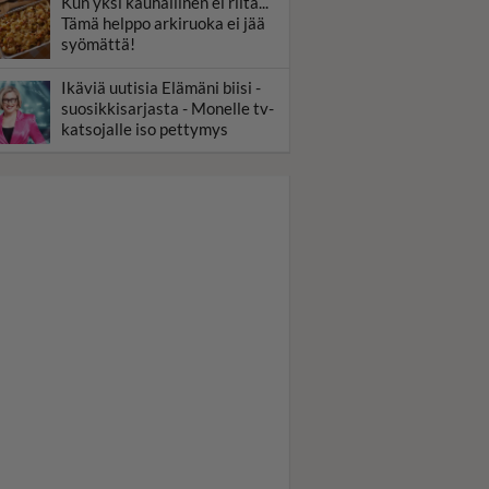
Kun yksi kauhallinen ei riitä...
Tämä helppo arkiruoka ei jää
syömättä!
Ikäviä uutisia Elämäni biisi -
suosikkisarjasta - Monelle tv-
katsojalle iso pettymys