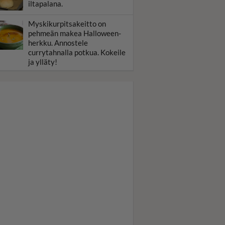
iltapalana.
Myskikurpitsakeitto on
pehmeän makea Halloween-
herkku. Annostele
currytahnalla potkua. Kokeile
ja ylläty!