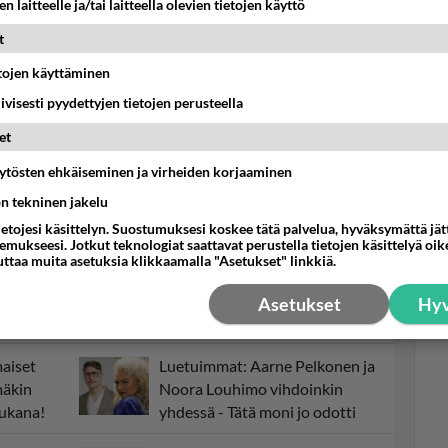
n laitteelle ja/tai laitteella olevien tietojen käyttö
t
etojen käyttäminen
iivisesti pyydettyjen tietojen perusteella
ikkaaksi yhdessä yössä
Nepobaby Emma
Vivild Falk Berg
et
si
äytösten ehkäiseminen ja virheiden korjaaminen
Mel
lef
ön tekninen jakelu
rii
ietojesi käsittelyn. Suostumuksesi koskee tätä palvelua, hyväksymättä jä
rie
mukseesi. Jotkut teknologiat saattavat perustella tietojen käsittelyä oike
uttaa muita asetuksia klikkaamalla "Asetukset" linkkiä.
pobaby
Nebobaby kannattaa katsoa -
ä -
Sarjan uudesta kaudesta
Asetukset
Hyv
tiedetään jo tämä!
aiset
Luetuimmat: Aarne Pelkonen ja
mäkin
Noora Louhimo vihdoinkin
mukana!
yhdessä - Tätä moni jo odotti