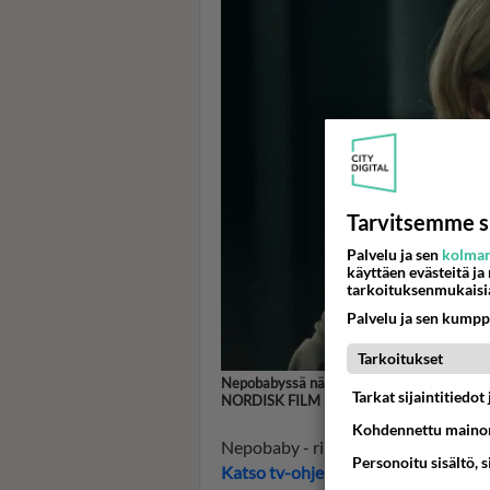
Tarvitsemme s
Palvelu ja sen
kolman
käyttäen evästeitä ja
tarkoituksenmukaisi
Palvelu ja sen kumpp
Tarkoitukset
Nepobabyssä näyttelevä Henriette Steenstr
Tarkat sijaintitiedo
NORDISK FILM DISTRIBUTION A/S
Kohdennettu mainon
Nepobaby - rikkaaksi yhdessä yössä 
Personoitu sisältö, 
Katso tv-ohjelma-ajat Telsu.fi