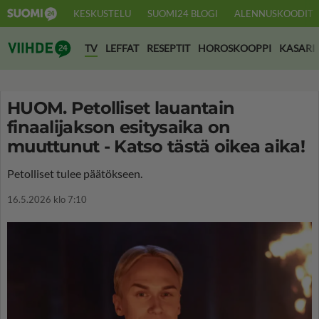
KESKUSTELU
SUOMI24 BLOGI
ALENNUSKOODIT
Suomi24 Viihde
TV
LEFFAT
RESEPTIT
HOROSKOOPPI
KASARI
HUOM. Petolliset lauantain
finaalijakson esitysaika on
muuttunut - Katso tästä oikea aika!
Petolliset tulee päätökseen.
16.5.2026 klo 7:10