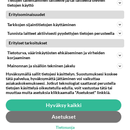
Tietojen tallentaminen laitteelle ja/tai laitteella olevien
tietojen käyttö
Erityisominaisuudet
Tarkkojen sijaintitietojen käyttäminen
Tunnista laitteet aktiivisesti pyydettyjen tietojen perusteella
Erityiset tarkoitukset
RESEPTIT
Tietoturva, väärinkäytösten ehkäiseminen ja virheiden
Pinaattimunakas saa
korjaaminen
mehevän pinnan uunissa. Pistä
Mainonnan ja sisällön tekninen jakelu
grillivastus päälle, tujauta
Hyväksymällä sallit tietojesi käsittelyn. Suostumuksesi koskee
päälle cayennepippuria ja
tätä palvelua, hyväksymättä jättäminen voi vaikuttaa
pistä uuniin!
asiakaskokemukseesi. Jotkut teknologiat saattavat perustella
tietojen käsittelyä oikeutetulla edulla, voit vastustaa tätä tai
Kasvispiirakka saa mehevää
muuttaa muita asetuksia klikkaamalla "Asetukset" linkkiä.
makua tomaatista, basilikasta
ja fetasta. Nauti
Hyväksy kaikki
pikkuateriana salaatin
kanssa!
Asetukset
Marinoitu punasipuli täyttää
Tietosuoja
hampurilaiset ja hod dogit.