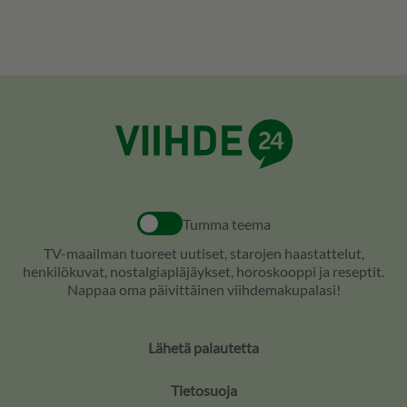
Tumma teema
TV-maailman tuoreet uutiset, starojen haastattelut,
henkilökuvat, nostalgiapläjäykset, horoskooppi ja reseptit.
Nappaa oma päivittäinen viihdemakupalasi!
Lähetä palautetta
Tietosuoja