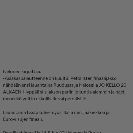
Nelonen kirjoittaa:
-Asiakaspalautteenne on kuultu: Petollisten finaalijakso
nähdään ensi lauantaina Ruudussa ja Nelosella JO KELLO 20
ALKAEN. Hyppää siis jakson pariin jo tuntia aiemmin ja näet
meneekö voitto uskollisille vai petollisille...
Lauantaina tv:stä tulee myös illalla mm. jääkiekkoa ja
Euroviisujen finaali.
Petolliset finaali la 16.5. klo 20 Nelonen ja Ruutu