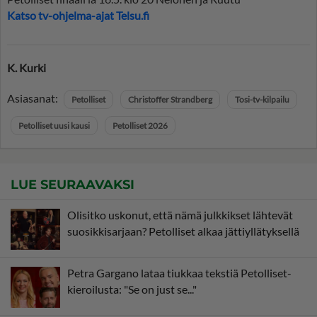
Katso tv-ohjelma-ajat Telsu.fi
K. Kurki
Asiasanat:
Petolliset
Christoffer Strandberg
Tosi-tv-kilpailu
Petolliset uusi kausi
Petolliset 2026
LUE SEURAAVAKSI
Olisitko uskonut, että nämä julkkikset lähtevät
suosikkisarjaan? Petolliset alkaa jättiyllätyksellä
Petra Gargano lataa tiukkaa tekstiä Petolliset-
kieroilusta: "Se on just se..."