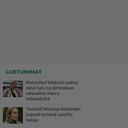
LUETUIMMAT
Muistatko? Kädestä suuhun
elävä Satu sai jättimäisen
rahasalkun Henry-
miljonääriltä
Tiesitkö? Martina Aitolehden
isäpuoli on tämä suosittu
laulaja