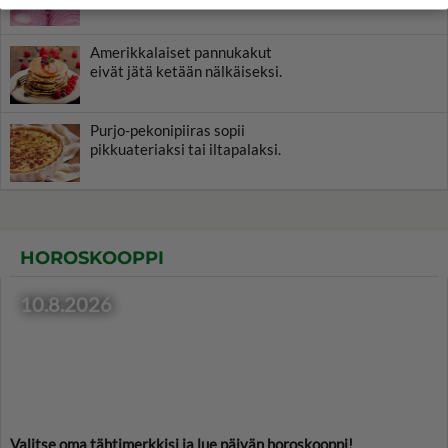
Amerikkalaiset pannukakut
eivät jätä ketään nälkäiseksi.
Purjo-pekonipiiras sopii
pikkuateriaksi tai iltapalaksi.
HOROSKOOPPI
10.8.2026
Valitse oma tähtimerkkisi ja lue päivän horoskooppi!