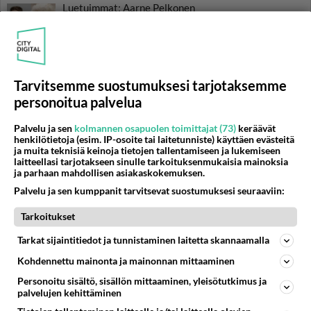
Luetuimmat: Aarne Pelkonen
ja Noora Louhimo vihdoinkin
yhdessä - Tätä moni jo odotti
Danny, 83, teki yllättävän
teon - Missä on 25-vuotias
Tarvitsemme suostumuksesi tarjotaksemme
Helmi Loukasmäki?
personoitua palvelua
TTK-voittaja Johannes
Palvelu ja sen
kolmannen osapuolen toimittajat (73)
keräävät
Holopainen paljasti iloisen
henkilötietoja (esim. IP-osoite tai laitetunniste) käyttäen evästeitä
uutisen - Tätä moni ehti jo
ja muita teknisiä keinoja tietojen tallentamiseen ja lukemiseen
odottaa
laitteellasi tarjotakseen sinulle tarkoituksenmukaisia mainoksia
ja parhaan mahdollisen asiakaskokemuksen.
Palvelu ja sen kumppanit tarvitsevat suostumuksesi seuraaviin:
Tarkoitukset
Tarkat sijaintitiedot ja tunnistaminen laitetta skannaamalla
Kohdennettu mainonta ja mainonnan mittaaminen
Personoitu sisältö, sisällön mittaaminen, yleisötutkimus ja
palvelujen kehittäminen