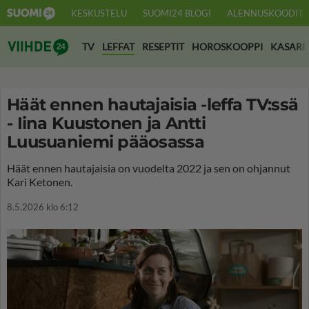
KESKUSTELU
SUOMI24 BLOGI
ALENNUSKOODIT
Suomi24 Viihde
TV
LEFFAT
RESEPTIT
HOROSKOOPPI
KASARI
Häät ennen hautajaisia -leffa TV:ssä
- Iina Kuustonen ja Antti
Luusuaniemi pääosassa
Häät ennen hautajaisia on vuodelta 2022 ja sen on ohjannut
Kari Ketonen.
8.5.2026 klo 6:12