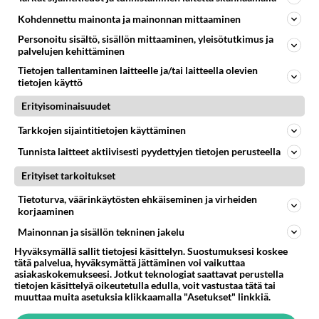
Kohdennettu mainonta ja mainonnan mittaaminen
LUETUIMMAT
Personoitu sisältö, sisällön mittaaminen, yleisötutkimus ja
Muistatko? Kädestä suuhun
palvelujen kehittäminen
elävä Satu sai jättimäisen
Tietojen tallentaminen laitteelle ja/tai laitteella olevien
rahasalkun Henry-
tietojen käyttö
miljonääriltä
Erityisominaisuudet
Tiesitkö? Martina Aitolehden
isäpuoli on tämä suosittu
Tarkkojen sijaintitietojen käyttäminen
laulaja
Tunnista laitteet aktiivisesti pyydettyjen tietojen perusteella
Luetuimmat: Aarne Pelkonen
Erityiset tarkoitukset
ja Noora Louhimo vihdoinkin
yhdessä - Tätä moni jo odotti
Tietoturva, väärinkäytösten ehkäiseminen ja virheiden
korjaaminen
Danny, 83, teki yllättävän
Mainonnan ja sisällön tekninen jakelu
teon - Missä on 25-vuotias
Hyväksymällä sallit tietojesi käsittelyn. Suostumuksesi koskee
Helmi Loukasmäki?
tätä palvelua, hyväksymättä jättäminen voi vaikuttaa
asiakaskokemukseesi. Jotkut teknologiat saattavat perustella
Kun yksi kauhallinen ei riitä...
tietojen käsittelyä oikeutetulla edulla, voit vastustaa tätä tai
Tämä helppo arkiruoka ei jää
muuttaa muita asetuksia klikkaamalla "Asetukset" linkkiä.
syömättä!