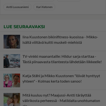
Antti Luusuaniemi
Kari Ketonen
LUE SEURAAVAKSI
Iina Kuustonen bikinifitness-kuosissa - Mikko-
isältä viiltävä kuitti muskeli-miehistä
TV-vinkki maanantaille: Hildur sarja starttaa -
Tästä piinaavasta tilanteesta lähdetään liikkeelle!
Katja Ståhl ja Mikko Kuustonen "löivät hynttyyt
yhteen" - Kolmas kerta toden sanoo!
Mitä kuuluu nyt? Maajussi-Antti täräyttää
välirikosta perheessä - Matildalta unohtumaton
ele