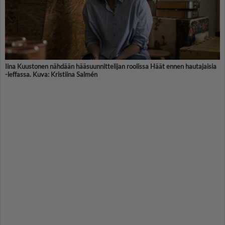
Iina Kuustonen nähdään hääsuunnittelijan roolissa Häät ennen hautajaisia
-leffassa. Kuva: Kristiina Salmén