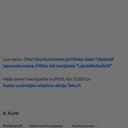
Lue myös:
Oho! Iina Kuustonen ja Minka-sisko "söpössä"
lapsuuskuvassa, Mikko-isä murjaisee "Lapsialkoholistit"
Häät ennen hautajaisia la 09.05. klo 21.00 Liv
Katso uusintojen ohjelma-aikoja Telsu.fi
K. Kurki
Asiasanat:
Häät ennen hautajaisia
Iina Kuustonen