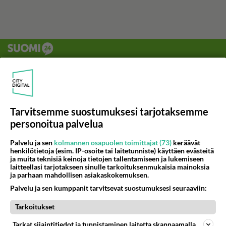
Tarvitsemme suostumuksesi tarjotaksemme
personoitua palvelua
Palvelu ja sen
kolmannen osapuolen toimittajat (73)
keräävät
henkilötietoja (esim. IP-osoite tai laitetunniste) käyttäen evästeitä
ja muita teknisiä keinoja tietojen tallentamiseen ja lukemiseen
laitteellasi tarjotakseen sinulle tarkoituksenmukaisia mainoksia
ja parhaan mahdollisen asiakaskokemuksen.
Palvelu ja sen kumppanit tarvitsevat suostumuksesi seuraaviin:
Tarkoitukset
Tarkat sijaintitiedot ja tunnistaminen laitetta skannaamalla