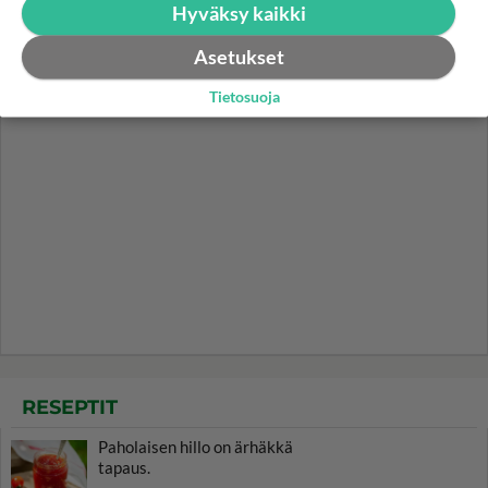
Hyväksy kaikki
Asetukset
Tietosuoja
RESEPTIT
Paholaisen hillo on ärhäkkä
tapaus.