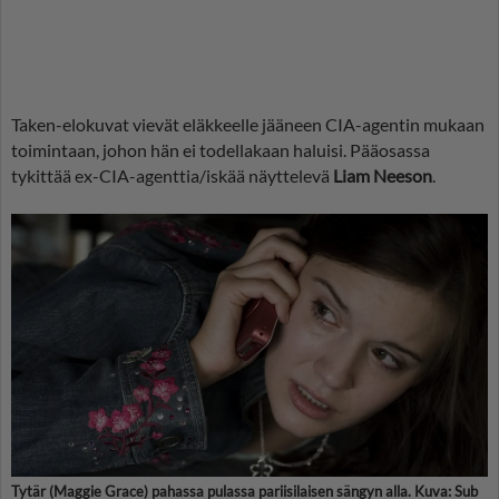
Taken-elokuvat vievät eläkkeelle jääneen CIA-agentin mukaan
toimintaan, johon hän ei todellakaan haluisi. Pääosassa
tykittää ex-CIA-agenttia/iskää näyttelevä
Liam Neeson
.
Tytär (Maggie Grace) pahassa pulassa pariisilaisen sängyn alla. Kuva: Sub