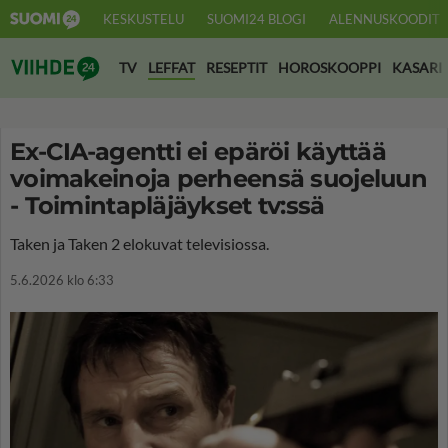
KESKUSTELU
SUOMI24 BLOGI
ALENNUSKOODIT
Suomi24 Viihde
TV
LEFFAT
RESEPTIT
HOROSKOOPPI
KASARI
Ex-CIA-agentti ei epäröi käyttää
voimakeinoja perheensä suojeluun
- Toimintapläjäykset tv:ssä
Taken ja Taken 2 elokuvat televisiossa.
5.6.2026 klo 6:33