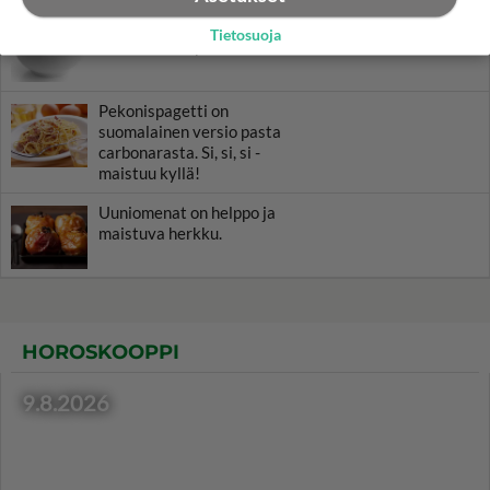
Kesäinen kananmunakastike
Tietosuoja
valmistuu helposti.
Pekonispagetti on
suomalainen versio pasta
carbonarasta. Si, si, si -
maistuu kyllä!
Uuniomenat on helppo ja
maistuva herkku.
HOROSKOOPPI
9.8.2026