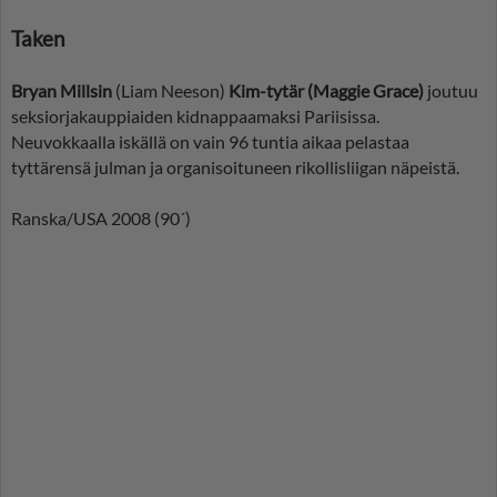
Taken
Bryan Millsin
(Liam Neeson)
Kim-tytär (Maggie Grace)
joutuu
seksiorjakauppiaiden kidnappaamaksi Pariisissa.
Neuvokkaalla iskällä on vain 96 tuntia aikaa pelastaa
tyttärensä julman ja organisoituneen rikollisliigan näpeistä.
Ranska/USA 2008 (90´)