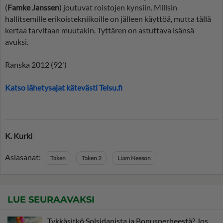
(
Famke Janssen
) joutuvat roistojen kynsiin. Millsin
hallitsemille erikoistekniikoille on jälleen käyttöä, mutta tällä
kertaa tarvitaan muutakin. Tyttären on astuttava isänsä
avuksi.
Ranska 2012 (92')
Katso lähetysajat kätevästi Telsu.fi
K. Kurki
Asiasanat:
Taken
Taken 2
Liam Neeson
LUE SEURAAVAKSI
Tykkäsitkö Solsidanista ja Bonusperheestä? Jos