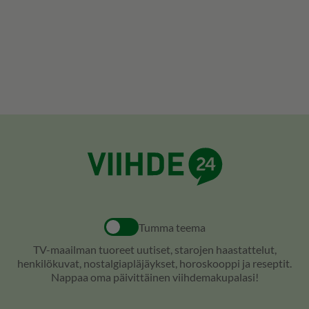
Tumma teema
TV-maailman tuoreet uutiset, starojen haastattelut,
henkilökuvat, nostalgiapläjäykset, horoskooppi ja reseptit.
Nappaa oma päivittäinen viihdemakupalasi!