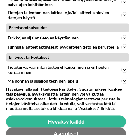
palvelujen kehittäminen
Tietojen tallentaminen laitteelle ja/tai laitteella olevien
tietojen käyttö
Erityisominaisuudet
Tarkkojen sijaintitietojen käyttäminen
Tunnista laitteet aktiivisesti pyydettyjen tietojen perusteella
Erityiset tarkoitukset
Tietoturva, väärinkäytösten ehkäiseminen ja virheiden
korjaaminen
Mainonnan ja sisällön tekninen jakelu
RESEPTIT
Hyväksymällä sallit tietojesi käsittelyn. Suostumuksesi koskee
tätä palvelua, hyväksymättä jättäminen voi vaikuttaa
Taatelikakku on erityisesti
asiakaskokemukseesi. Jotkut teknologiat saattavat perustella
joulun ajan herkku.
tietojen käsittelyä oikeutetulla edulla, voit vastustaa tätä tai
muuttaa muita asetuksia klikkaamalla "Asetukset" linkkiä.
Amerikkalaiset pannukakut
Hyväksy kaikki
eivät jätä ketään nälkäiseksi.
Asetukset