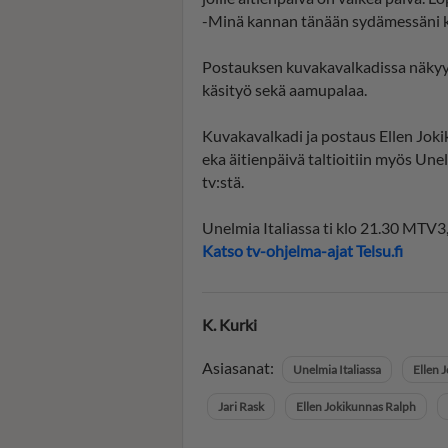
-Minä kannan tänään sydämessäni ki
Postauksen kuvakavalkadissa näkyy
käsityö sekä aamupalaa.
Kuvakavalkadi ja postaus Ellen Joki
eka äitienpäivä taltioitiin myös Unel
tv:stä.
Unelmia Italiassa ti klo 21.30 MT
Katso tv-ohjelma-ajat Telsu.fi
K. Kurki
Asiasanat:
Unelmia Italiassa
Ellen 
Jari Rask
Ellen Jokikunnas Ralph