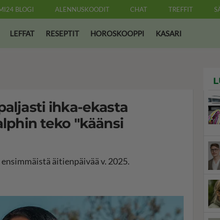
MI24 BLOGI
ALENNUSKOODIT
CHAT
TREFFIT
S
LEFFAT
RESEPTIT
HOROSKOOPPI
KASARI
L
paljasti ihka-ekasta
alphin teko "käänsi
i ensimmäistä äitienpäivää v. 2025.