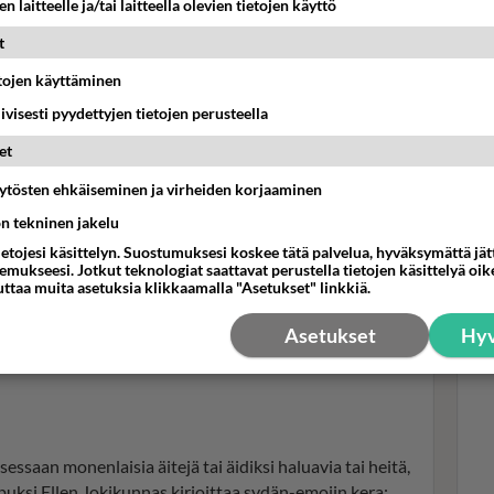
n laitteelle ja/tai laitteella olevien tietojen käyttö
i sydämen ympäri. Sain kimpun valkovuokkoja, jotka oli
antit, jotka hän oli paistanut omin pienin käsin. Sain
t
jen kera. Mutta arvokkain lahja on hän itse.
etojen käyttäminen
iivisesti pyydettyjen tietojen perusteella
Avo
kir
et
ja 
Nig
äytösten ehkäiseminen ja virheiden korjaaminen
ön tekninen jakelu
ietojesi käsittelyn. Suostumuksesi koskee tätä palvelua, hyväksymättä jä
mukseesi. Jotkut teknologiat saattavat perustella tietojen käsittelyä oike
uttaa muita asetuksia klikkaamalla "Asetukset" linkkiä.
Asetukset
Hyv
ssaan monenlaisia äitejä tai äidiksi haluavia tai heitä,
opuksi Ellen Jokikunnas kirjoittaa sydän-emojin kera: