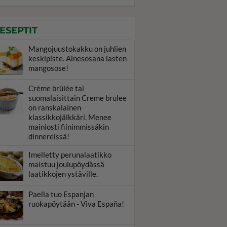
ESEPTIT
Mangojuustokakku on juhlien
keskipiste. Ainesosana lasten
mangosose!
Crème brûlée tai
suomalaisittain Creme brulee
on ranskalainen
klassikkojälkkäri. Menee
mainiosti fiinimmissäkin
dinnereissä!
Imelletty perunalaatikko
maistuu joulupöydässä
laatikkojen ystäville.
Paella tuo Espanjan
ruokapöytään - Viva España!