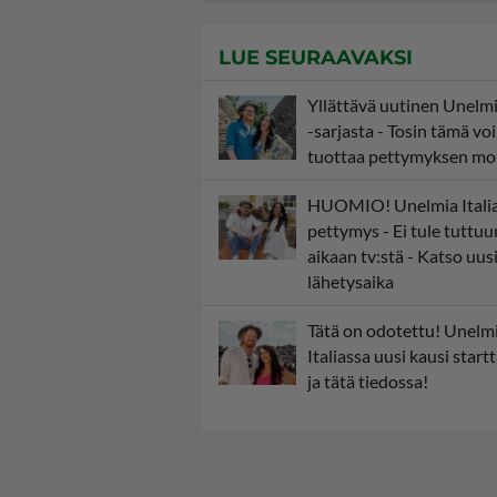
LUE SEURAAVAKSI
Yllättävä uutinen Unelmia
-sarjasta - Tosin tämä voi
tuottaa pettymyksen mo
HUOMIO! Unelmia Italia
pettymys - Ei tule tuttuu
aikaan tv:stä - Katso uus
lähetysaika
Tätä on odotettu! Unelm
Italiassa uusi kausi start
ja tätä tiedossa!