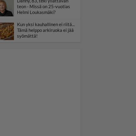
Danny, 83, teki yllättävän
teon - Missä on 25-vuotias
Helmi Loukasmäki?
Kun yksi kauhallinen ei riitä...
Tämä helppo arkiruoka ei jää
syömättä!