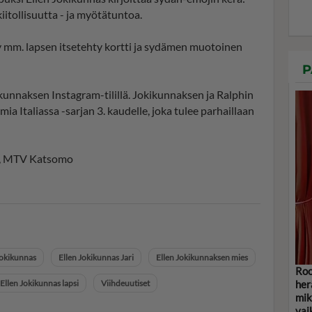
itollisuutta - ja myötätuntoa.
 mm. lapsen itsetehty kortti ja sydämen muotoinen
P
kunnaksen Instagram-tilillä. Jokikunnaksen ja Ralphin
mia Italiassa -sarjan 3. kaudelle, joka tulee parhaillaan
V3, MTV Katsomo
Jokikunnas
Ellen Jokikunnas Jari
Ellen Jokikunnaksen mies
Roo
her
Ellen Jokikunnas lapsi
Viihdeuutiset
mik
vai