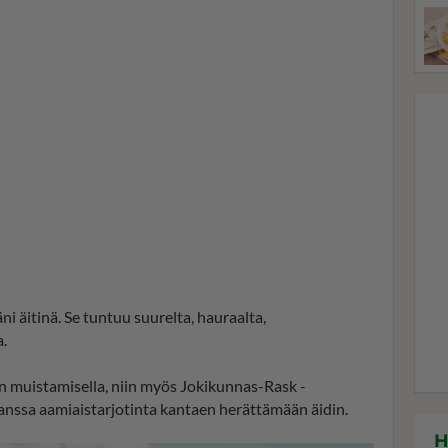
 äitinä. Se tuntuu suurelta, hauraalta,
a.
 muistamisella, niin myös Jokikunnas-Rask -
kanssa aamiaistarjotinta kantaen herättämään äidin.
H