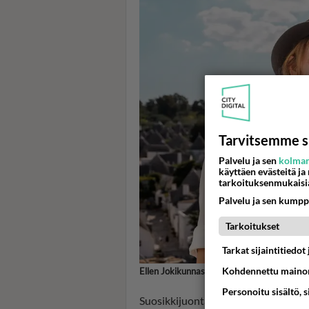
Tarvitsemme s
Palvelu ja sen
kolman
käyttäen evästeitä ja
tarkoituksenmukaisi
Palvelu ja sen kumpp
Tarkoitukset
Tarkat sijaintitiedo
Kohdennettu mainon
Ellen Jokikunnas ja Jari Rask Unelmia Ital
Personoitu sisältö, 
Suosikkijuontaja kertoo Ralph-pojal