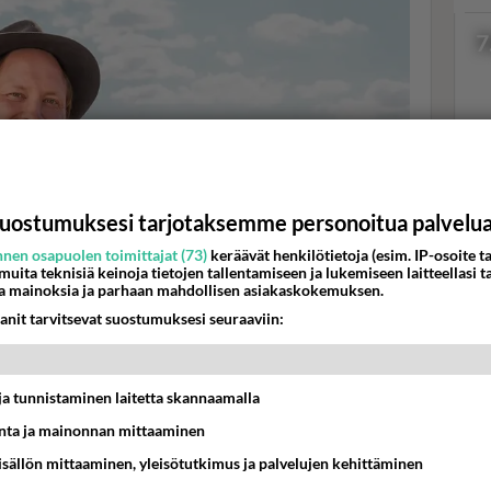
7
Val
hor
uostumuksesi tarjotaksemme personoitua palvelu
nen osapuolen toimittajat (73)
keräävät henkilötietoja (esim. IP-osoite ta
 muita teknisiä keinoja tietojen tallentamiseen ja lukemiseen laitteellasi t
K
a mainoksia ja parhaan mahdollisen asiakaskokemuksen.
anit tarvitsevat suostumuksesi seuraaviin:
t ja tunnistaminen laitetta skannaamalla
ta ja mainonnan mittaaminen
iassa -ohjelmassa. Kuva: MTV3
sisällön mittaaminen, yleisötutkimus ja palvelujen kehittäminen
ta saamistaan muistamisista ja lahjoista: