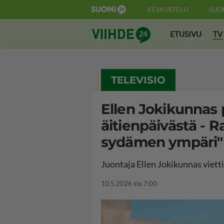
KESKUSTELU
SUO
Suomi24 Viihde
ETUSIVU
TV
TELEVISIO
Ellen Jokikunnas 
äitienpäivästä - R
sydämen ympäri"
Juontaja Ellen Jokikunnas viett
10.5.2026 klo 7:00