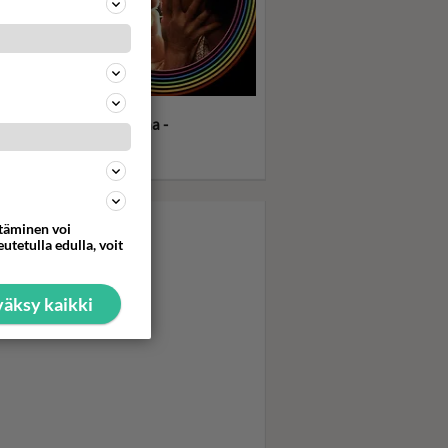
in seksi ja kokaiini
ittävät pornotähden uraa -
discomusa soi... Boogie
hts tulee tv:stä
ttäminen voi
utetulla edulla, voit
äksy kaikki