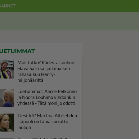
ÄÄNNÖT
UETUIMMAT
Muistatko? Kädestä suuhun
elävä Satu sai jättimäisen
rahasalkun Henry-
miljonääriltä
Luetuimmat: Aarne Pelkonen
ja Noora Louhimo vihdoinkin
yhdessä - Tätä moni jo odotti
Tiesitkö? Martina Aitolehden
isäpuoli on tämä suosittu
laulaja