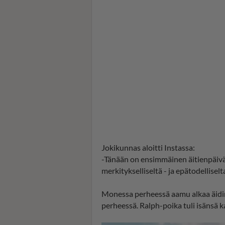
Jokikunnas aloitti Instassa:
-Tänään on ensimmäinen äitienpäiväni
merkitykselliseltä - ja epätodelliselt
Monessa perheessä aamu alkaa äidin
perheessä. Ralph-poika tuli isänsä 