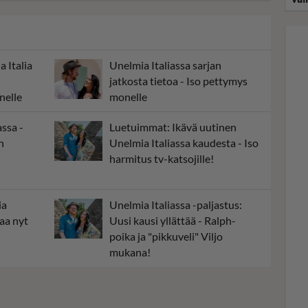
 Italia
Unelmia Italiassa sarjan
jatkosta tietoa - Iso pettymys
nelle
monelle
ssa -
Luetuimmat: Ikävä uutinen
n
Unelmia Italiassa kaudesta - Iso
i
harmitus tv-katsojille!
ia
Unelmia Italiassa -paljastus:
taa nyt
Uusi kausi yllättää - Ralph-
poika ja "pikkuveli" Viljo
mukana!