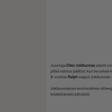
Juontaja
Ellen Jokikunnas
odotti om
pitkä odotus päättyi, kun he saiva
8-vuotias
Ralph
saapui Jokikunnas-R
Jokikunnaksen ensimmäinen äitienpäi
koskettavasti päivästä.