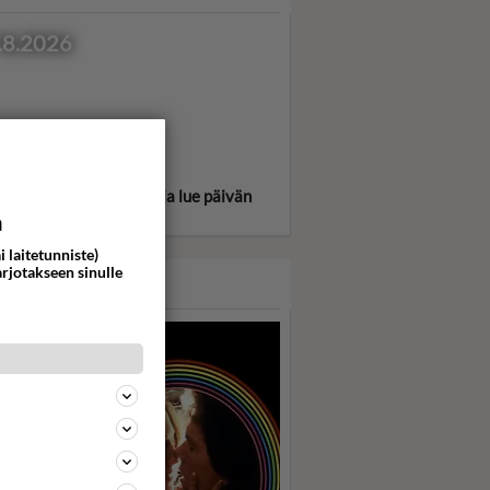
.8.2026
itse oma tähtimerkkisi ja lue päivän
oskooppi!
a
i laitetunniste)
arjotakseen sinulle
ASARI