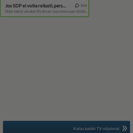
»
Suomen suosituin
Katso kaikki TV-ohjelmat
TV-opas