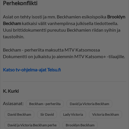
Perhekonflikti
Asiat on tehty isosti ja mm. Beckhamien esikoispoika
Brooklyn
Beckham
katkaisi välit vanhempiinsa julkisella tiedotteella.
Uusi brittidokumentti pureutuu Beckhamien riidan syihin ja
taustoihin.
Beckham - perheriita maksutta MTV Katsomossa
Dokumentti on julkaistu jo aiemmin MTV Katsomo+ -tilaajille.
Katso tv-ohjelma-ajat Telsu.fi
K. Kurki
Asiasanat:
Beckham - perheriita
David ja Victoria Beckham
David Beckham
Sir David
Lady Victoria
Victoria Beckham
David ja Victoria Beckham perhe
Brooklyn Beckham