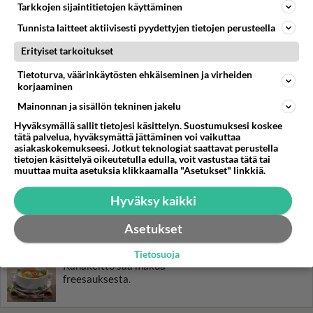
Pavlova on saanut nimensä
Tarkkojen sijaintitietojen käyttäminen
venäläiseltä
balettitanssijalta, Anna
Tunnista laitteet aktiivisesti pyydettyjen tietojen perusteella
Pavlovalta. Ihana ja raikas
Erityiset tarkoitukset
kakku saa täytteeksi tuoreita
marjoja!
Tietoturva, väärinkäytösten ehkäiseminen ja virheiden
korjaaminen
Tiramisu on klassinen
italialainen jälkiruoka.
Mainonnan ja sisällön tekninen jakelu
Mamma mia, mikä
Hyväksymällä sallit tietojesi käsittelyn. Suostumuksesi koskee
herkkupala!
tätä palvelua, hyväksymättä jättäminen voi vaikuttaa
asiakaskokemukseesi. Jotkut teknologiat saattavat perustella
Kesäkurpitsat ovat saaneet
tietojen käsittelyä oikeutetulla edulla, voit vastustaa tätä tai
täytteeksi maistuvaa
muuttaa muita asetuksia klikkaamalla "Asetukset" linkkiä.
jauhelihaseosta.
Hyväksy kaikki
Kinkku-pastasalaatti on freesi
lisä seisovassa pöydässä.
Asetukset
Tietosuoja
Kanakeitto saa makua
freesauksesta.