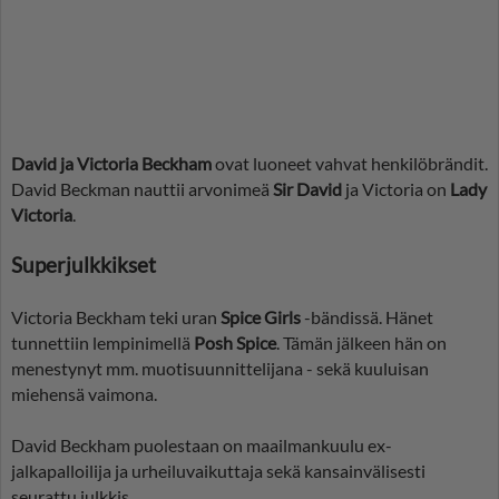
David ja Victoria Beckham
ovat luoneet vahvat henkilöbrändit.
David Beckman nauttii arvonimeä
Sir David
ja Victoria on
Lady
Victoria
.
Superjulkkikset
Victoria Beckham teki uran
Spice Girls
-bändissä. Hänet
tunnettiin lempinimellä
Posh Spice
. Tämän jälkeen hän on
menestynyt mm. muotisuunnittelijana - sekä kuuluisan
miehensä vaimona.
David Beckham puolestaan on maailmankuulu ex-
jalkapalloilija ja urheiluvaikuttaja sekä kansainvälisesti
seurattu julkkis.