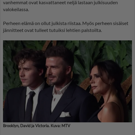
vanhemmat ovat kasvattaneet neljä lastaan julkisuuden
valokeilassa.
Perheen elämä on ollut julkista riistaa. Myös perheen sisäiset
jännitteet ovat tulleet tutuiksi lehtien palstoilta.
Brooklyn, David ja Victoria. Kuva: MTV