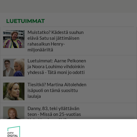
LUETUIMMAT
Muistatko? Kädestä suuhun
elävä Satu sai jättimäisen
rahasalkun Henry-
miljonääriltä
Luetuimmat: Aarne Pelkonen
ja Noora Louhimo vihdoinkin
yhdessä - Tätä moni jo odotti
Tiesitkö? Martina Aitolehden
isäpuoli on tämä suosittu
laulaja
Danny, 83, teki yllättävän
teon - Missä on 25-vuotias
Helmi Loukasmäki?
Kun yksi kauhallinen ei riitä...