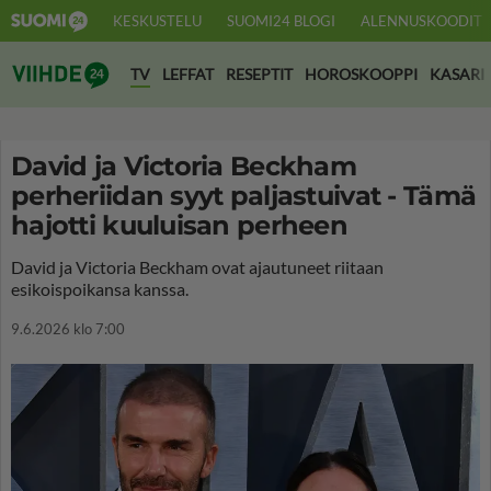
KESKUSTELU
SUOMI24 BLOGI
ALENNUSKOODIT
Suomi24 Viihde
TV
LEFFAT
RESEPTIT
HOROSKOOPPI
KASARI
David ja Victoria Beckham
perheriidan syyt paljastuivat - Tämä
hajotti kuuluisan perheen
David ja Victoria Beckham ovat ajautuneet riitaan
esikoispoikansa kanssa.
9.6.2026 klo 7:00