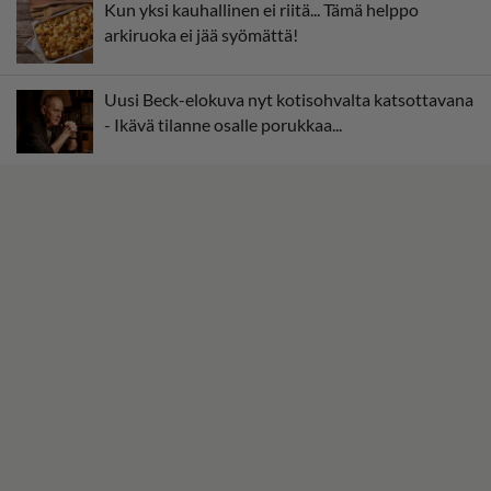
Kun yksi kauhallinen ei riitä... Tämä helppo
arkiruoka ei jää syömättä!
Uusi Beck-elokuva nyt kotisohvalta katsottavana
- Ikävä tilanne osalle porukkaa...