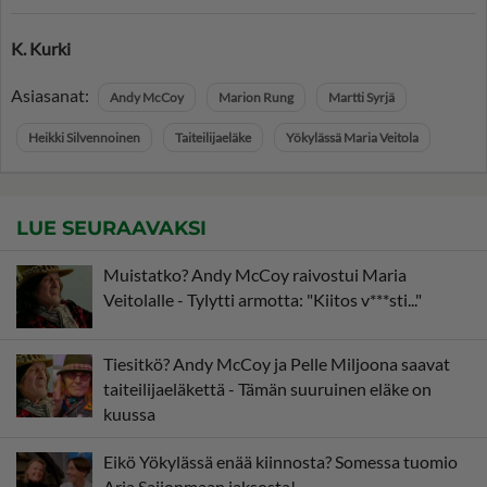
K. Kurki
Asiasanat:
Andy McCoy
Marion Rung
Martti Syrjä
Heikki Silvennoinen
Taiteilijaeläke
Yökylässä Maria Veitola
LUE SEURAAVAKSI
Muistatko? Andy McCoy raivostui Maria
Veitolalle - Tylytti armotta: "Kiitos v***sti..."
Tiesitkö? Andy McCoy ja Pelle Miljoona saavat
taiteilijaeläkettä - Tämän suuruinen eläke on
kuussa
Eikö Yökylässä enää kiinnosta? Somessa tuomio
Arja Saijonmaan jaksosta!