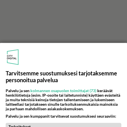
Tarvitsemme suostumuksesi tarjotaksemme
personoitua palvelua
Palvelu ja sen
kolmannen osapuolen toimittajat (73)
keräävät
henkilötietoja (esim. IP-osoite tai laitetunniste) käyttäen evästeitä
ja muita teknisiä keinoja tietojen tallentamiseen ja lukemiseen
laitteellasi tarjotakseen sinulle tarkoituksenmukaisia mainoksia
ja parhaan mahdollisen asiakaskokemuksen.
Palvelu ja sen kumppanit tarvitsevat suostumuksesi seuraaviin:
Tarkoitukset