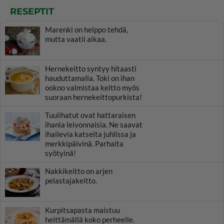
RESEPTIT
Marenki on helppo tehdä,
mutta vaatii aikaa.
Hernekeitto syntyy hitaasti
hauduttamalla. Toki on ihan
ookoo valmistaa keitto myös
suoraan hernekeittopurkista!
Tuulihatut ovat hattaraisen
ihania leivonnaisia. Ne saavat
ihailevia katseita juhlissa ja
merkkipäivinä. Parhaita
syötyinä!
Nakkikeitto on arjen
pelastajakeitto.
Kurpitsapasta maistuu
heittämällä koko perheelle.