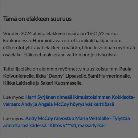
Tämä on eläkkeen suuruus
Vuoden 2024 alusta eläkkeen määrä on 1601,92 euroa
kuukaudessa. Huomioitavaa on, että mikäli hakijan muut
eläketulot ylittävät eläkkeen määrän, hänelle voidaan myöntää
osaeläke. Eläkkeet maksetaan valtion budjettivaroista.
Taiteilijaeläke on aiemmin myönnetty muusikoista mm.
Paula
Koivuniemelle, Ilkka ”Danny” Lipsaselle, Sami Hurmerinnalle,
Kikka Laitiselle
ja
Sakari Kuosmaselle.
Lue myös:
Harri Syrjänen nimeää ikimuistoisimman Kokkisota-
vieraan: Andy ja Angela McCoy höyrysivät keittiössä
Lue myös:
Andy McCoy raivostuu Maria Veitolalle - Tylyttää
armotta lasi kädessä:"Kiitos v***sti, maksa fyrkas"