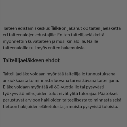
Taiteen edistämiskeskus
Taike
on jakanut 60 taiteilijaeläkettä
eri taiteenalojen edustajille. Eniten taiteilijaeläkkeitä
myönnettiin kuvataiteen ja musiikin aloille. Näille
taiteenaloille tuli myös eniten hakemuksia.
Taiteilijaeläkkeen ehdot
Taiteilijaeläke voidaan myöntää taiteilijalle tunnustuksena
ansiokkaasta toiminnasta luovana tai esittävänä taiteilijana.
Eläke voidaan myöntää yli 60-vuotiaille tai pysyvästi
työkyvyttömille, joiden tulot eivät ylitä tulorajaa. Päätökset
perustuvat arvioon hakijoiden taiteellisesta toiminnasta sekä
tietoon hakijoiden eläketulosta ja muista pysyvistä tuloista.