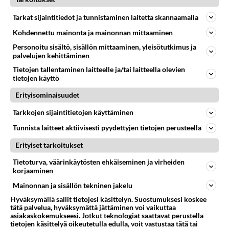
Tarkat sijaintitiedot ja tunnistaminen laitetta skannaamalla
Kohdennettu mainonta ja mainonnan mittaaminen
Personoitu sisältö, sisällön mittaaminen, yleisötutkimus ja
palvelujen kehittäminen
LUETUIMMAT
Tietojen tallentaminen laitteelle ja/tai laitteella olevien
tietojen käyttö
Muistatko? Kädestä suuhun
elävä Satu sai jättimäisen
Erityisominaisuudet
rahasalkun Henry-
Tarkkojen sijaintitietojen käyttäminen
miljonääriltä
Tunnista laitteet aktiivisesti pyydettyjen tietojen perusteella
Tiesitkö? Martina Aitolehden
isäpuoli on tämä suosittu
Erityiset tarkoitukset
laulaja
Tietoturva, väärinkäytösten ehkäiseminen ja virheiden
korjaaminen
Luetuimmat: Aarne Pelkonen
ja Noora Louhimo vihdoinkin
Mainonnan ja sisällön tekninen jakelu
yhdessä - Tätä moni jo odotti
Hyväksymällä sallit tietojesi käsittelyn. Suostumuksesi koskee
tätä palvelua, hyväksymättä jättäminen voi vaikuttaa
Danny, 83, teki yllättävän
asiakaskokemukseesi. Jotkut teknologiat saattavat perustella
teon - Missä on 25-vuotias
tietojen käsittelyä oikeutetulla edulla, voit vastustaa tätä tai