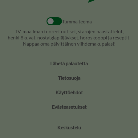
Tumma teema
TV-maailman tuoreet uutiset, starojen haastattelut,
henkilökuvat, nostalgiapläjäykset, horoskooppi ja reseptit.
Nappaa oma päivittäinen viihdemakupalasi!
Lähetä palautetta
Tietosuoja
Käyttöehdot
Evästeasetukset
Keskustelu