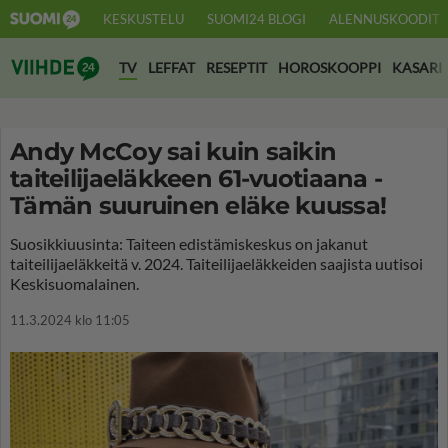
KESKUSTELU
SUOMI24 BLOGI
ALENNUSKOODIT
Suomi24 Viihde
TV
LEFFAT
RESEPTIT
HOROSKOOPPI
KASARI
Andy McCoy sai kuin saikin
taiteilijaeläkkeen 61-vuotiaana -
Tämän suuruinen eläke kuussa!
Suosikkiuusinta: Taiteen edistämiskeskus on jakanut
taiteilijaeläkkeitä v. 2024. Taiteilijaeläkkeiden saajista uutisoi
Keskisuomalainen.
11.3.2024 klo 11:05