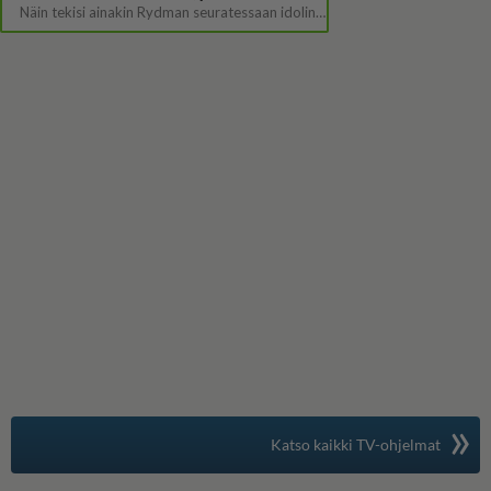
»
Suomen suosituin
Katso kaikki TV-ohjelmat
TV-opas