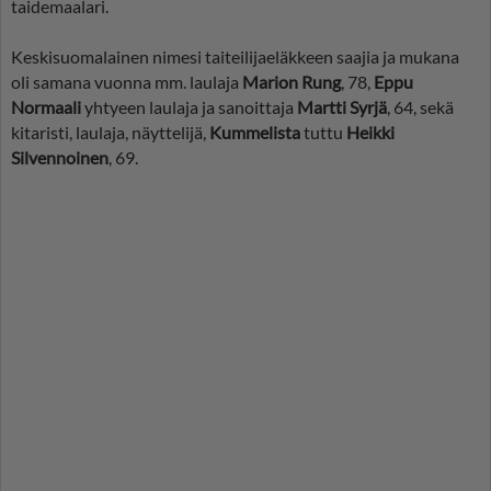
taidemaalari.
Keskisuomalainen nimesi taiteilijaeläkkeen saajia ja mukana
oli samana vuonna mm. laulaja
Marion Rung
, 78,
Eppu
Normaali
yhtyeen laulaja ja sanoittaja
Martti Syrjä
, 64, sekä
kitaristi, laulaja, näyttelijä,
Kummelista
tuttu
Heikki
Silvennoinen
, 69.